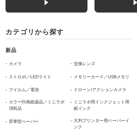
カテゴリから探す
新品
カメラ
交換レンズ
ストロボ／LEDライト
メモリーカード／USBメモリ
フイルム／電池
ドローン/アクションカメラ
カラー印画紙薬品／ミニラボ
ミニラボ用インクジェット用
消耗品
紙インク
大判プリンター用ペーパーイ
昇華型ペーパー
ンク