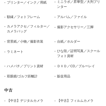
ミニラボ／昇華型／大判プリ
プリンター／インク／用紙
ンター
額縁／フォトフレーム
アルバム／ファイル
カメラアクセ／フィルター／
撮影アクセサリー／三脚
カメラバッグ
背景紙／小物／撮影衣装
台紙／ホルダー
ひな段／証明写真／スクール
ラミネート
フォト資材
ハメパチ／プリント資材
ＤＶＤ／CD／ブルーレイ
双眼鏡/ゴルフ距離計
販促用品
中古
【中古】デジタルカメラ
【中古】フィルムカメラ