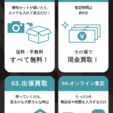
梱包セットが届いたら
査定時間は
カメラを入れて送るだけ！
約5分
送料・手数料
その場で
すべて無料！
現金買取！
03.出張買取
04.オンライン査定
持っていくのも、
たった1分
送るのも大変そんな時は
製品名や状態を入力するだけ