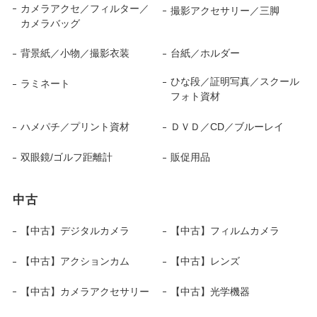
カメラアクセ／フィルター／
撮影アクセサリー／三脚
カメラバッグ
背景紙／小物／撮影衣装
台紙／ホルダー
ひな段／証明写真／スクール
ラミネート
フォト資材
ハメパチ／プリント資材
ＤＶＤ／CD／ブルーレイ
双眼鏡/ゴルフ距離計
販促用品
中古
【中古】デジタルカメラ
【中古】フィルムカメラ
【中古】アクションカム
【中古】レンズ
【中古】カメラアクセサリー
【中古】光学機器