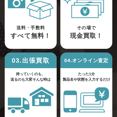
送料・手数料
その場で
すべて無料！
現金買取！
03.出張買取
04.オンライン査定
持っていくのも、
たった1分
送るのも大変そんな時は
製品名や状態を入力するだけ