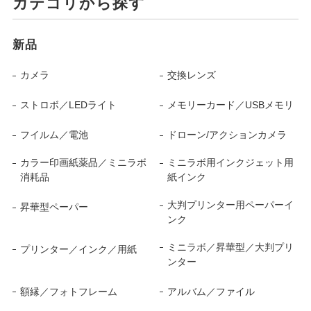
カテゴリから探す
新品
カメラ
交換レンズ
ストロボ／LEDライト
メモリーカード／USBメモリ
フイルム／電池
ドローン/アクションカメラ
カラー印画紙薬品／ミニラボ
ミニラボ用インクジェット用
消耗品
紙インク
大判プリンター用ペーパーイ
昇華型ペーパー
ンク
ミニラボ／昇華型／大判プリ
プリンター／インク／用紙
ンター
額縁／フォトフレーム
アルバム／ファイル