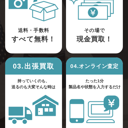
送料・手数料
その場で
すべて無料！
現金買取！
03.出張買取
04.オンライン査定
持っていくのも、
たった1分
送るのも大変そんな時は
製品名や状態を入力するだけ