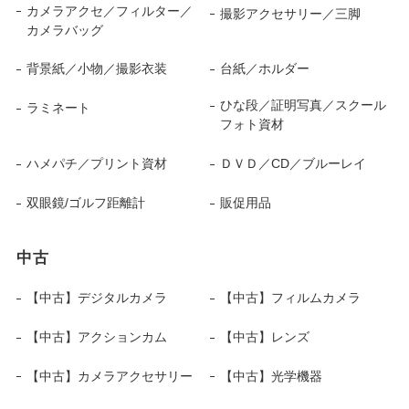
カメラアクセ／フィルター／
撮影アクセサリー／三脚
カメラバッグ
背景紙／小物／撮影衣装
台紙／ホルダー
ひな段／証明写真／スクール
ラミネート
フォト資材
ハメパチ／プリント資材
ＤＶＤ／CD／ブルーレイ
双眼鏡/ゴルフ距離計
販促用品
中古
【中古】デジタルカメラ
【中古】フィルムカメラ
【中古】アクションカム
【中古】レンズ
【中古】カメラアクセサリー
【中古】光学機器