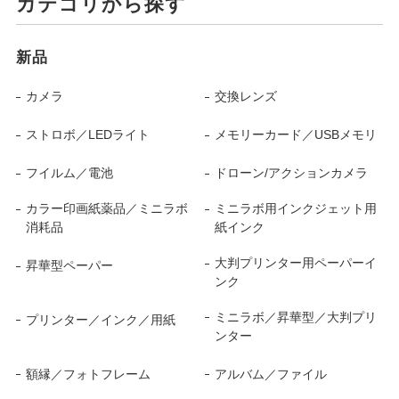
カテゴリから探す
新品
カメラ
交換レンズ
ストロボ／LEDライト
メモリーカード／USBメモリ
フイルム／電池
ドローン/アクションカメラ
カラー印画紙薬品／ミニラボ
ミニラボ用インクジェット用
消耗品
紙インク
大判プリンター用ペーパーイ
昇華型ペーパー
ンク
ミニラボ／昇華型／大判プリ
プリンター／インク／用紙
ンター
額縁／フォトフレーム
アルバム／ファイル