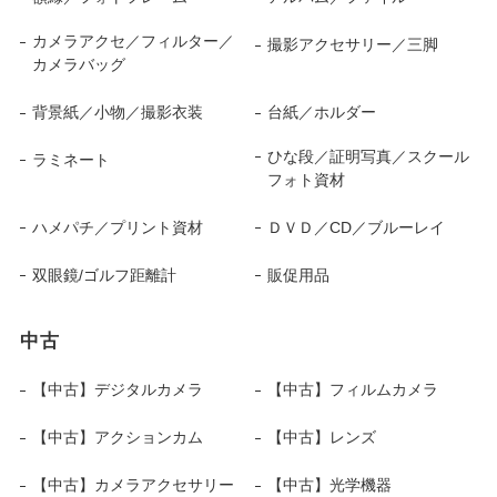
カメラアクセ／フィルター／
撮影アクセサリー／三脚
カメラバッグ
背景紙／小物／撮影衣装
台紙／ホルダー
ひな段／証明写真／スクール
ラミネート
フォト資材
ハメパチ／プリント資材
ＤＶＤ／CD／ブルーレイ
双眼鏡/ゴルフ距離計
販促用品
中古
【中古】デジタルカメラ
【中古】フィルムカメラ
【中古】アクションカム
【中古】レンズ
【中古】カメラアクセサリー
【中古】光学機器