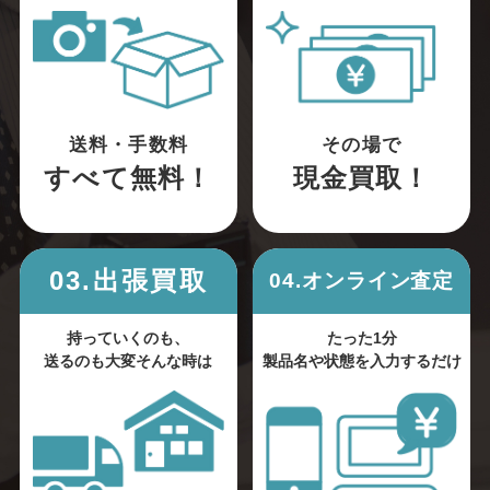
送料・手数料
その場で
すべて無料！
現金買取！
03.出張買取
04.オンライン査定
持っていくのも、
たった1分
送るのも大変そんな時は
製品名や状態を入力するだけ