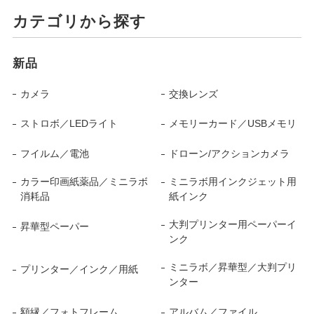
カテゴリから探す
新品
カメラ
交換レンズ
ストロボ／LEDライト
メモリーカード／USBメモリ
フイルム／電池
ドローン/アクションカメラ
カラー印画紙薬品／ミニラボ
ミニラボ用インクジェット用
消耗品
紙インク
大判プリンター用ペーパーイ
昇華型ペーパー
ンク
ミニラボ／昇華型／大判プリ
プリンター／インク／用紙
ンター
額縁／フォトフレーム
アルバム／ファイル