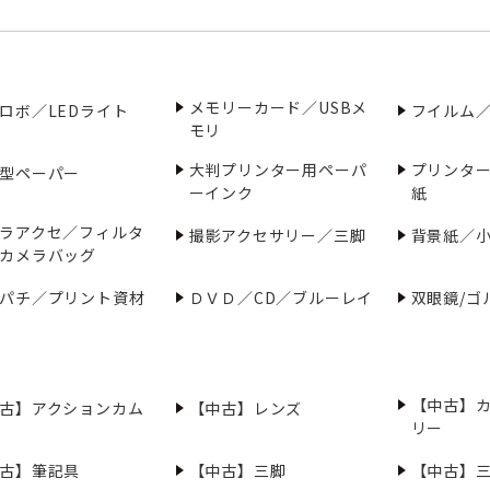
メモリーカード／USBメ
ロボ／LEDライト
フイルム
モリ
大判プリンター用ペーパ
プリンタ
型ペーパー
ーインク
紙
ラアクセ／フィルタ
撮影アクセサリー／三脚
背景紙／
カメラバッグ
パチ／プリント資材
ＤＶＤ／CD／ブルーレイ
双眼鏡/ゴ
【中古】
古】アクションカム
【中古】レンズ
リー
古】筆記具
【中古】三脚
【中古】