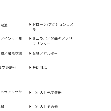
ドローン/アクションカメ
／電池
ラ
ー／インク／用
ミニラボ／昇華型／大判
プリンター
小物／撮影衣装
台紙／ホルダー
ルフ距離計
販促用品
カメラアクセサ
【中古】光学機器
三脚
【中古】その他