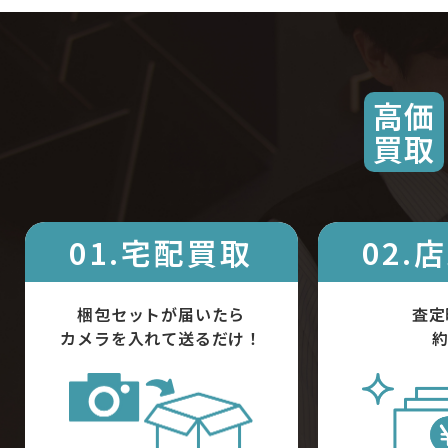
高価
買取
01.宅配買取
02.
梱包セットが届いたら
査定
カメラを入れて送るだけ！
約