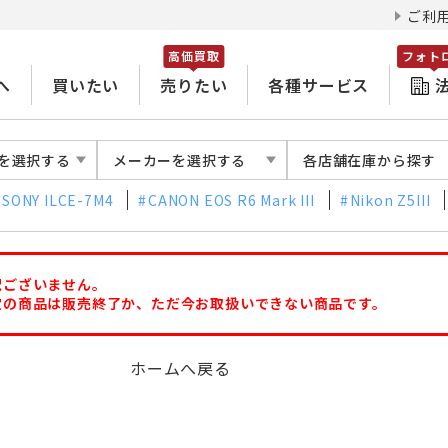
ご利
高価買取
フォト
へ
買いたい
売りたい
各種サービス
を選択する
メーカーを選択する
各店舗在庫から探す
SONY ILCE-7M4
CANON EOS R6 Mark III
Nikon Z5III
訳ございません。
定の商品は販売終了か、ただ今お取扱いできない商品です。
ホームへ戻る