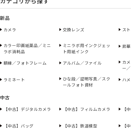
カテゴリから探す
新品
カメラ
交換レンズ
スト
カラー印画紙薬品／ミニ
ミニラボ用インクジェッ
昇華
ラボ消耗品
ト用紙インク
カメ
額縁／フォトフレーム
アルバム／ファイル
ー／
ひな段／証明写真／スク
ラミネート
ハメ
ールフォト資材
中古
【中古】デジタルカメラ
【中古】フィルムカメラ
【中
【中古】バッグ
【中古】鉄道模型
【中