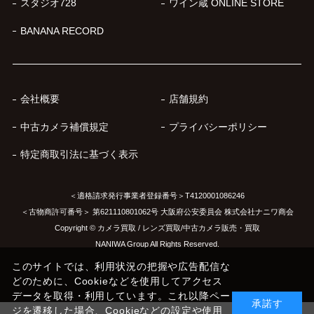
スタジオ728
ワイン蔵 ONLINE STORE
BANANA RECORD
会社概要
店舗規約
中古カメラ補償規定
プライバシーポリシー
特定商取引法に基づく表示
＜適格請求発行事業者登録番号＞T4120001086246
＜古物商許可番号＞ 第621110801062号 大阪府公安委員会 株式会社ナニワ商会
Copyright © カメラ買取 / レンズ買取/中古カメラ販売・買取
NANIWA Group All Rights Reserved.
このサイトでは、利用状況の把握や広告配信な
どのために、Cookieなどを使用してアクセス
データを取得・利用しています。これ以降ペー
承諾す
ジを遷移した場合、Cookieなどの設定や使用