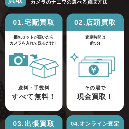
買取
カメラのナニワの選べる買取方法
01.宅配買取
02.店頭買取
梱包セットが届いたら
査定時間は
カメラを入れて送るだけ！
約5分
送料・手数料
その場で
すべて無料！
現金買取！
03.出張買取
04.オンライン査定