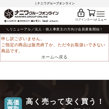
｜ナニワグループオンライン
ログイン
カート
＼リニューアル／法人・個人事業主の方向け会員募集開始！
申し訳ございません。
ご指定の商品は販売終了か、ただ今お取扱いできない
商品です。
ホームへ戻る
高く売って安く買う！
高価