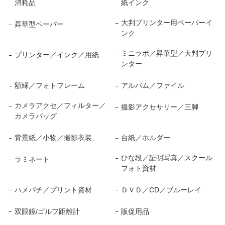
消耗品
紙インク
大判プリンター用ペーパーイ
昇華型ペーパー
ンク
ミニラボ／昇華型／大判プリ
プリンター／インク／用紙
ンター
額縁／フォトフレーム
アルバム／ファイル
カメラアクセ／フィルター／
撮影アクセサリー／三脚
カメラバッグ
背景紙／小物／撮影衣装
台紙／ホルダー
ひな段／証明写真／スクール
ラミネート
フォト資材
ハメパチ／プリント資材
ＤＶＤ／CD／ブルーレイ
双眼鏡/ゴルフ距離計
販促用品