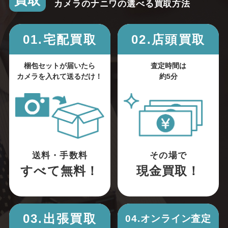
買取
カメラのナニワの選べる買取方法
01.宅配買取
02.店頭買取
梱包セットが届いたら
査定時間は
カメラを入れて送るだけ！
約5分
送料・手数料
その場で
すべて無料！
現金買取！
03.出張買取
04.オンライン査定