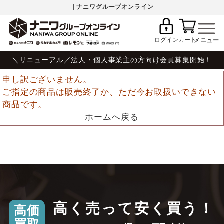
｜ナニワグループオンライン
ログイン
カート
＼リニューアル／法人・個人事業主の方向け会員募集開始！
申し訳ございません。
ご指定の商品は販売終了か、ただ今お取扱いできない
商品です。
ホームへ戻る
高く売って安く買う！
高価