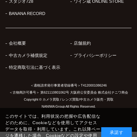
スタジオ728
ワイン蔵 ONLINE STORE
BANANA RECORD
会社概要
店舗規約
中古カメラ補償規定
プライバシーポリシー
特定商取引法に基づく表示
＜適格請求発行事業者登録番号＞T4120001086246
＜古物商許可番号＞ 第621110801062号 大阪府公安委員会 株式会社ナニワ商会
Copyright © カメラ買取 / レンズ買取/中古カメラ販売・買取
NANIWA Group All Rights Reserved.
このサイトでは、利用状況の把握や広告配信な
どのために、Cookieなどを使用してアクセス
データを取得・利用しています。これ以降ペー
承諾す
ジを遷移した場合、Cookieなどの設定や使用