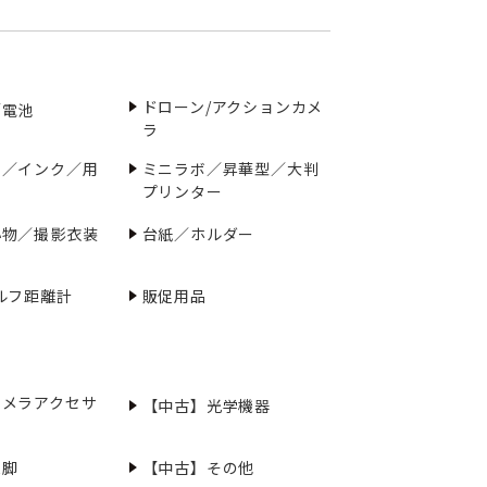
ドローン/アクションカメ
／電池
ラ
ー／インク／用
ミニラボ／昇華型／大判
プリンター
小物／撮影衣装
台紙／ホルダー
ルフ距離計
販促用品
カメラアクセサ
【中古】光学機器
三脚
【中古】その他