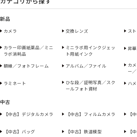
カテゴリから探す
新品
カメラ
交換レンズ
スト
カラー印画紙薬品／ミニ
ミニラボ用インクジェッ
昇華
ラボ消耗品
ト用紙インク
カメ
額縁／フォトフレーム
アルバム／ファイル
ー／
ひな段／証明写真／スク
ラミネート
ハメ
ールフォト資材
中古
【中古】デジタルカメラ
【中古】フィルムカメラ
【中
【中古】バッグ
【中古】鉄道模型
【中