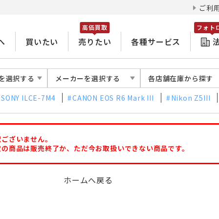
ご利
高価買取
フォト
へ
買いたい
売りたい
各種サービス
を選択する
メーカーを選択する
各店舗在庫から探す
SONY ILCE-7M4
CANON EOS R6 Mark III
Nikon Z5III
訳ございません。
定の商品は販売終了か、ただ今お取扱いできない商品です。
ホームへ戻る