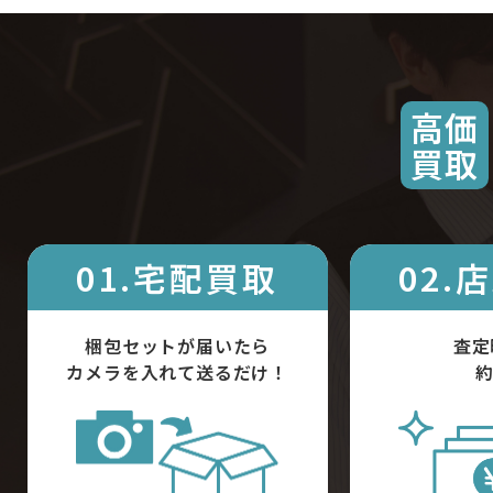
高価
買取
01.宅配買取
02.
梱包セットが届いたら
査定
カメラを入れて送るだけ！
約