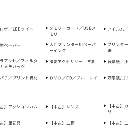
メモリーカード／USBメ
ロボ／LEDライト
フイルム
モリ
大判プリンター用ペーパ
プリンタ
型ペーパー
ーインク
紙
ラアクセ／フィルタ
撮影アクセサリー／三脚
背景紙／
カメラバッグ
パチ／プリント資材
ＤＶＤ／CD／ブルーレイ
双眼鏡/ゴ
【中古】
古】アクションカム
【中古】レンズ
リー
古】筆記具
【中古】三脚
【中古】