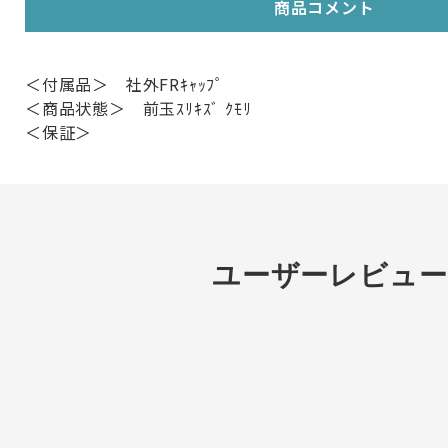
商品コメント
＜付属品＞ 社外FRｷｬｯﾌﾟ
＜商品状態＞ 前玉ｽﾘｷｽﾞ ｸﾓﾘ
＜保証＞
ユーザーレビュー