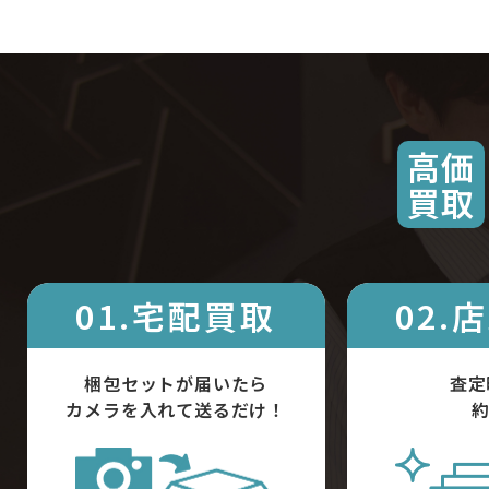
高価
買取
01.宅配買取
02.
梱包セットが届いたら
査定
カメラを入れて送るだけ！
約