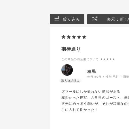
絞り込み
表示：新し
期待通り
この商品の満足度について
:★★★★★
種馬
年代:
50代
性別:
男性
職業
ズマールにしか撮れない描写がある
霧掛かった描写、六角形のゴースト、無
逆光にめっぽう弱いが、それが武器なの
手に入れて良かった！