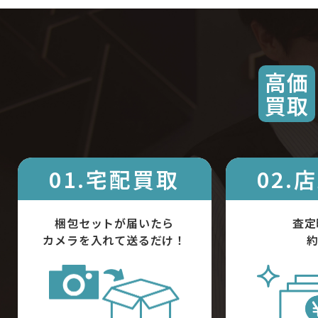
高価
買取
01.宅配買取
02.
梱包セットが届いたら
査定
カメラを入れて送るだけ！
約