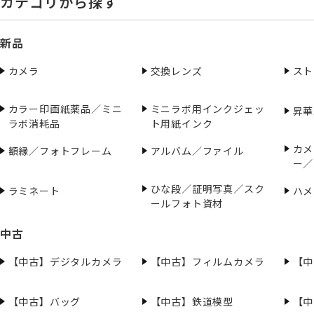
カテゴリから探す
新品
カメラ
交換レンズ
スト
カラー印画紙薬品／ミニ
ミニラボ用インクジェッ
昇華
ラボ消耗品
ト用紙インク
カメ
額縁／フォトフレーム
アルバム／ファイル
ー／
ひな段／証明写真／スク
ラミネート
ハメ
ールフォト資材
中古
【中古】デジタルカメラ
【中古】フィルムカメラ
【中
【中古】バッグ
【中古】鉄道模型
【中