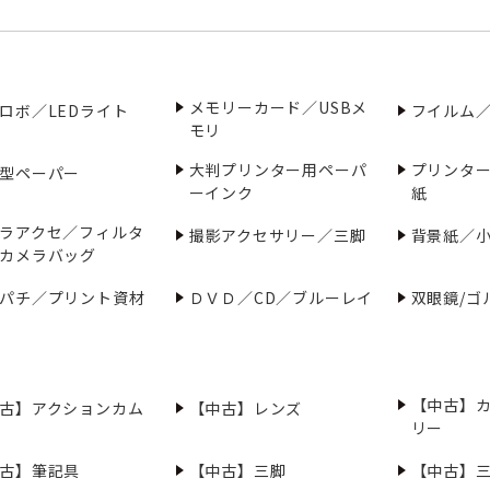
メモリーカード／USBメ
ロボ／LEDライト
フイルム
モリ
大判プリンター用ペーパ
プリンタ
型ペーパー
ーインク
紙
ラアクセ／フィルタ
撮影アクセサリー／三脚
背景紙／
カメラバッグ
パチ／プリント資材
ＤＶＤ／CD／ブルーレイ
双眼鏡/ゴ
【中古】
古】アクションカム
【中古】レンズ
リー
古】筆記具
【中古】三脚
【中古】