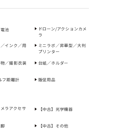
ドローン/アクションカメ
／電池
ラ
ー／インク／用
ミニラボ／昇華型／大判
プリンター
小物／撮影衣装
台紙／ホルダー
ルフ距離計
販促用品
カメラアクセサ
【中古】光学機器
三脚
【中古】その他