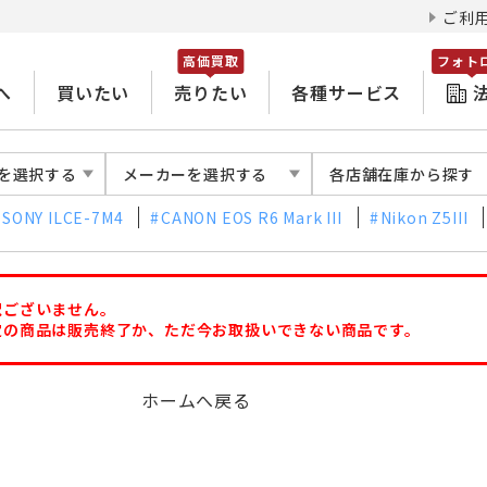
ご利
高価買取
フォト
へ
買いたい
売りたい
各種サービス
を選択する
メーカーを選択する
各店舗在庫から探す
SONY ILCE-7M4
CANON EOS R6 Mark III
Nikon Z5III
訳ございません。
定の商品は販売終了か、ただ今お取扱いできない商品です。
ホームへ戻る