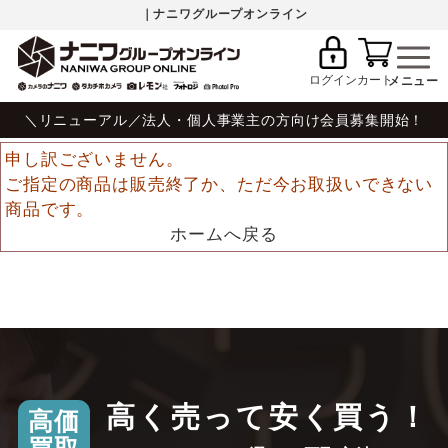
｜ナニワグループオンライン
ログイン
カート
＼リニューアル／法人・個人事業主の方向け会員募集開始！
申し訳ございません。
ご指定の商品は販売終了か、ただ今お取扱いできない
商品です。
ホームへ戻る
高く売って安く買う！
高価