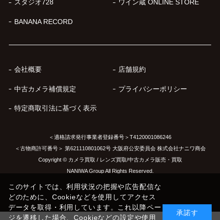
スタジオ728
ワイン蔵 ONLINE STORE
BANANA RECORD
会社概要
店舗規約
中古カメラ補償規定
プライバシーポリシー
特定商取引法に基づく表示
＜適格請求発行事業者登録番号＞T4120001086246
＜古物商許可番号＞ 第621110801062号 大阪府公安委員会 株式会社ナニワ商会
Copyright © カメラ買取 / レンズ買取/中古カメラ販売・買取
NANIWA Group All Rights Reserved.
このサイトでは、利用状況の把握や広告配信な
どのために、Cookieなどを使用してアクセス
データを取得・利用しています。これ以降ペー
承諾す
ジを遷移した場合、Cookieなどの設定や使用