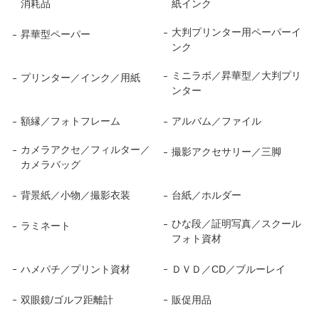
消耗品
紙インク
大判プリンター用ペーパーイ
昇華型ペーパー
ンク
ミニラボ／昇華型／大判プリ
プリンター／インク／用紙
ンター
額縁／フォトフレーム
アルバム／ファイル
カメラアクセ／フィルター／
撮影アクセサリー／三脚
カメラバッグ
背景紙／小物／撮影衣装
台紙／ホルダー
ひな段／証明写真／スクール
ラミネート
フォト資材
ハメパチ／プリント資材
ＤＶＤ／CD／ブルーレイ
双眼鏡/ゴルフ距離計
販促用品