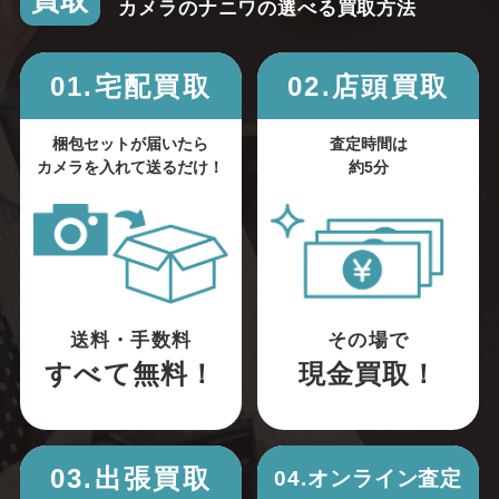
買取
カメラのナニワの選べる買取方法
01.宅配買取
02.店頭買取
梱包セットが届いたら
査定時間は
カメラを入れて送るだけ！
約5分
送料・手数料
その場で
すべて無料！
現金買取！
03.出張買取
04.オンライン査定