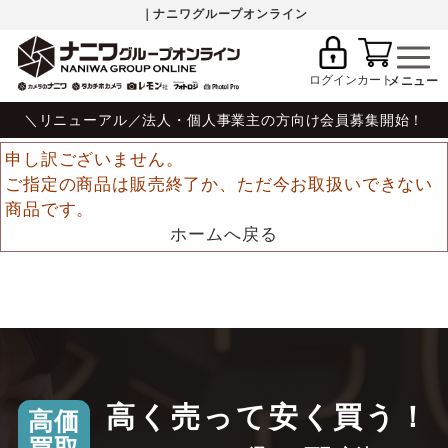
｜ナニワグループオンライン
ログイン
カート
＼リニューアル／法人・個人事業主の方向け会員募集開始！
申し訳ございません。
ご指定の商品は販売終了か、ただ今お取扱いできない
商品です。
ホームへ戻る
高く売って安く買う！
高価