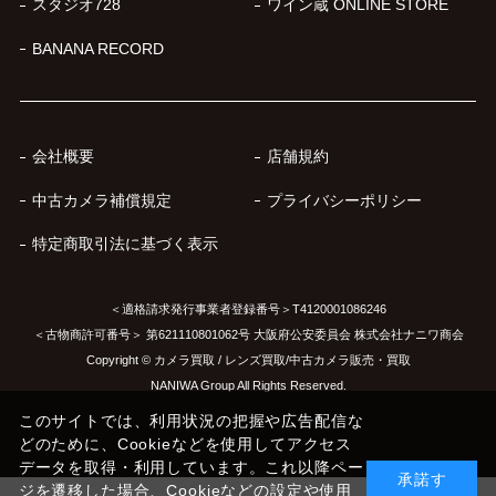
スタジオ728
ワイン蔵 ONLINE STORE
BANANA RECORD
会社概要
店舗規約
中古カメラ補償規定
プライバシーポリシー
特定商取引法に基づく表示
＜適格請求発行事業者登録番号＞T4120001086246
＜古物商許可番号＞ 第621110801062号 大阪府公安委員会 株式会社ナニワ商会
Copyright © カメラ買取 / レンズ買取/中古カメラ販売・買取
NANIWA Group All Rights Reserved.
このサイトでは、利用状況の把握や広告配信な
どのために、Cookieなどを使用してアクセス
データを取得・利用しています。これ以降ペー
承諾す
ジを遷移した場合、Cookieなどの設定や使用