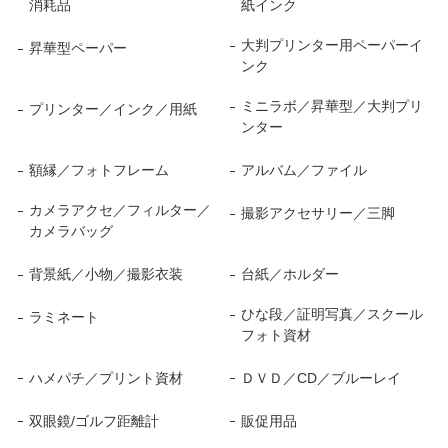
消耗品
紙インク
大判プリンター用ペーパーイ
昇華型ペーパー
ンク
ミニラボ／昇華型／大判プリ
プリンター／インク／用紙
ンター
額縁／フォトフレーム
アルバム／ファイル
カメラアクセ／フィルター／
撮影アクセサリー／三脚
カメラバッグ
背景紙／小物／撮影衣装
台紙／ホルダー
ひな段／証明写真／スクール
ラミネート
フォト資材
ハメパチ／プリント資材
ＤＶＤ／CD／ブルーレイ
双眼鏡/ゴルフ距離計
販促用品