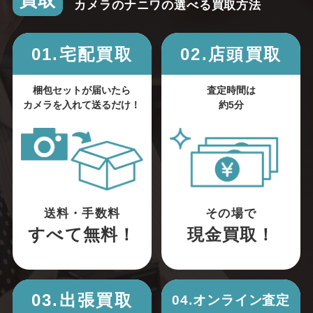
買取
カメラのナニワの選べる買取方法
01.宅配買取
02.店頭買取
梱包セットが届いたら
査定時間は
カメラを入れて送るだけ！
約5分
送料・手数料
その場で
すべて無料！
現金買取！
03.出張買取
04.オンライン査定