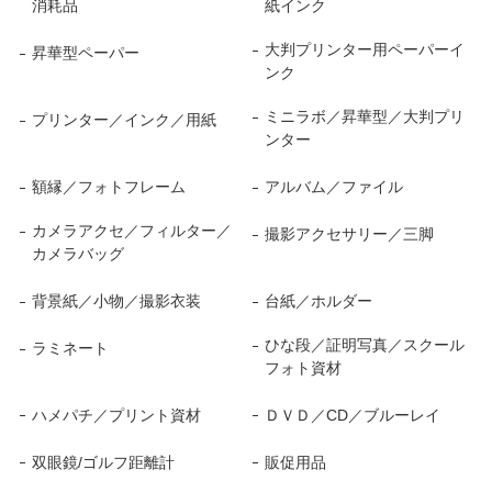
消耗品
紙インク
大判プリンター用ペーパーイ
昇華型ペーパー
ンク
ミニラボ／昇華型／大判プリ
プリンター／インク／用紙
ンター
額縁／フォトフレーム
アルバム／ファイル
カメラアクセ／フィルター／
撮影アクセサリー／三脚
カメラバッグ
背景紙／小物／撮影衣装
台紙／ホルダー
ひな段／証明写真／スクール
ラミネート
フォト資材
ハメパチ／プリント資材
ＤＶＤ／CD／ブルーレイ
双眼鏡/ゴルフ距離計
販促用品