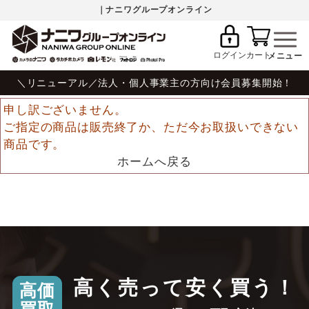
｜ナニワグループオンライン
ログイン
カート
＼リニューアル／法人・個人事業主の方向け会員募集開始！
申し訳ございません。
ご指定の商品は販売終了か、ただ今お取扱いできない
商品です。
ホームへ戻る
高く売って安く買う！
高価