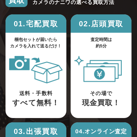
買取
カメラのナニワの選べる買取方法
01.宅配買取
02.店頭買取
梱包セットが届いたら
査定時間は
カメラを入れて送るだけ！
約5分
送料・手数料
その場で
すべて無料！
現金買取！
03.出張買取
04.オンライン査定