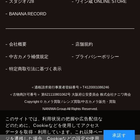
スタジオ728
ワイン蔵 ONLINE STORE
BANANA RECORD
会社概要
店舗規約
中古カメラ補償規定
プライバシーポリシー
特定商取引法に基づく表示
＜適格請求発行事業者登録番号＞T4120001086246
＜古物商許可番号＞ 第621110801062号 大阪府公安委員会 株式会社ナニワ商会
Copyright © カメラ買取 / レンズ買取/中古カメラ販売・買取
NANIWA Group All Rights Reserved.
このサイトでは、利用状況の把握や広告配信な
どのために、Cookieなどを使用してアクセス
データを取得・利用しています。これ以降ペー
承諾す
ジを遷移した場合、Cookieなどの設定や使用