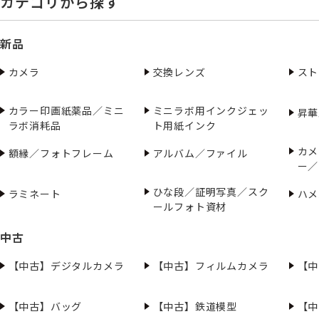
カテゴリから探す
新品
カメラ
交換レンズ
スト
カラー印画紙薬品／ミニ
ミニラボ用インクジェッ
昇華
ラボ消耗品
ト用紙インク
カメ
額縁／フォトフレーム
アルバム／ファイル
ー／
ひな段／証明写真／スク
ラミネート
ハメ
ールフォト資材
中古
【中古】デジタルカメラ
【中古】フィルムカメラ
【中
【中古】バッグ
【中古】鉄道模型
【中