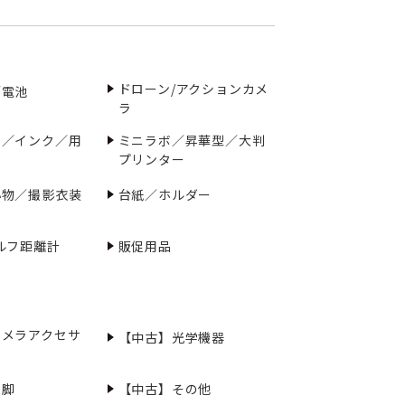
ドローン/アクションカメ
／電池
ラ
ー／インク／用
ミニラボ／昇華型／大判
プリンター
小物／撮影衣装
台紙／ホルダー
ルフ距離計
販促用品
カメラアクセサ
【中古】光学機器
三脚
【中古】その他