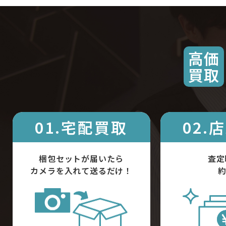
高価
買取
01.宅配買取
02.
梱包セットが届いたら
査定
カメラを入れて送るだけ！
約