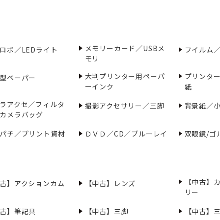
メモリーカード／USBメ
ロボ／LEDライト
フイルム
モリ
大判プリンター用ペーパ
プリンタ
型ペーパー
ーインク
紙
ラアクセ／フィルタ
撮影アクセサリー／三脚
背景紙／
カメラバッグ
パチ／プリント資材
ＤＶＤ／CD／ブルーレイ
双眼鏡/ゴ
【中古】
古】アクションカム
【中古】レンズ
リー
古】筆記具
【中古】三脚
【中古】