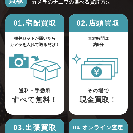
買取
カメラのナニワの選べる買取方法
01.宅配買取
02.店頭買取
梱包セットが届いたら
査定時間は
カメラを入れて送るだけ！
約5分
送料・手数料
その場で
すべて無料！
現金買取！
03.出張買取
04.オンライン査定