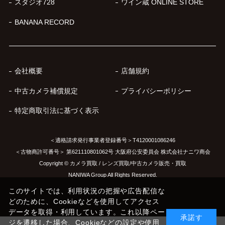
スタジオ728
ワイン蔵 ONLINE STORE
BANANA RECORD
会社概要
店舗規約
中古カメラ補償規定
プライバシーポリシー
特定商取引法に基づく表示
＜適格請求発行事業者登録番号＞T4120001086246
＜古物商許可番号＞ 第621110801062号 大阪府公安委員会 株式会社ナニワ商会
Copyright © カメラ買取 / レンズ買取/中古カメラ販売・買取
NANIWA Group All Rights Reserved.
このサイトでは、利用状況の把握や広告配信な
どのために、Cookieなどを使用してアクセス
データを取得・利用しています。これ以降ペー
承諾す
ジを遷移した場合、Cookieなどの設定や使用