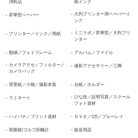
消耗品
紙インク
大判プリンター用ペーパーイ
昇華型ペーパー
ンク
ミニラボ／昇華型／大判プリ
プリンター／インク／用紙
ンター
額縁／フォトフレーム
アルバム／ファイル
カメラアクセ／フィルター／
撮影アクセサリー／三脚
カメラバッグ
背景紙／小物／撮影衣装
台紙／ホルダー
ひな段／証明写真／スクール
ラミネート
フォト資材
ハメパチ／プリント資材
ＤＶＤ／CD／ブルーレイ
双眼鏡/ゴルフ距離計
販促用品