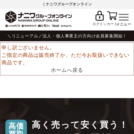
｜ナニワグループオンライン
ログイン
カート
＼リニューアル／法人・個人事業主の方向け会員募集開始！
申し訳ございません。
ご指定の商品は販売終了か、ただ今お取扱いできない
商品です。
ホームへ戻る
高く売って安く買う！
高価