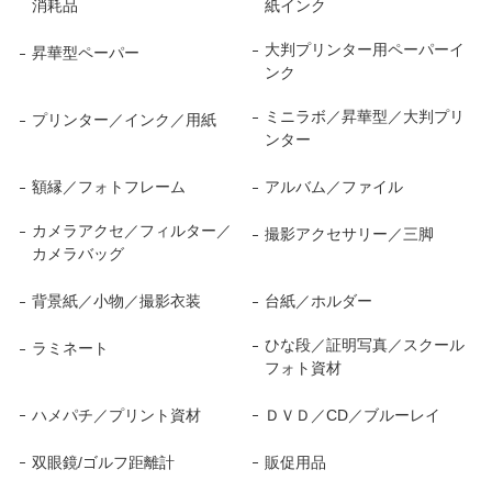
消耗品
紙インク
大判プリンター用ペーパーイ
昇華型ペーパー
ンク
ミニラボ／昇華型／大判プリ
プリンター／インク／用紙
ンター
額縁／フォトフレーム
アルバム／ファイル
カメラアクセ／フィルター／
撮影アクセサリー／三脚
カメラバッグ
背景紙／小物／撮影衣装
台紙／ホルダー
ひな段／証明写真／スクール
ラミネート
フォト資材
ハメパチ／プリント資材
ＤＶＤ／CD／ブルーレイ
双眼鏡/ゴルフ距離計
販促用品