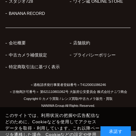
スタジオ728
ワイン蔵 ONLINE STORE
BANANA RECORD
会社概要
店舗規約
中古カメラ補償規定
プライバシーポリシー
特定商取引法に基づく表示
＜適格請求発行事業者登録番号＞T4120001086246
＜古物商許可番号＞ 第621110801062号 大阪府公安委員会 株式会社ナニワ商会
Copyright © カメラ買取 / レンズ買取/中古カメラ販売・買取
NANIWA Group All Rights Reserved.
このサイトでは、利用状況の把握や広告配信な
どのために、Cookieなどを使用してアクセス
データを取得・利用しています。これ以降ペー
承諾す
ジを遷移した場合、Cookieなどの設定や使用