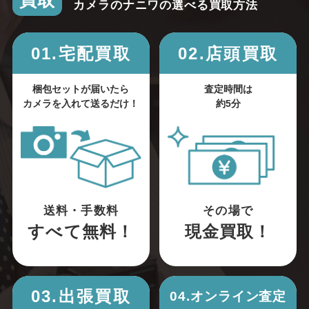
買取
カメラのナニワの選べる買取方法
01.宅配買取
02.店頭買取
梱包セットが届いたら
査定時間は
カメラを入れて送るだけ！
約5分
送料・手数料
その場で
すべて無料！
現金買取！
03.出張買取
04.オンライン査定