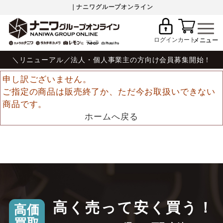
｜ナニワグループオンライン
ログイン
カート
＼リニューアル／法人・個人事業主の方向け会員募集開始！
申し訳ございません。
ご指定の商品は販売終了か、ただ今お取扱いできない
商品です。
ホームへ戻る
高く売って安く買う！
高価