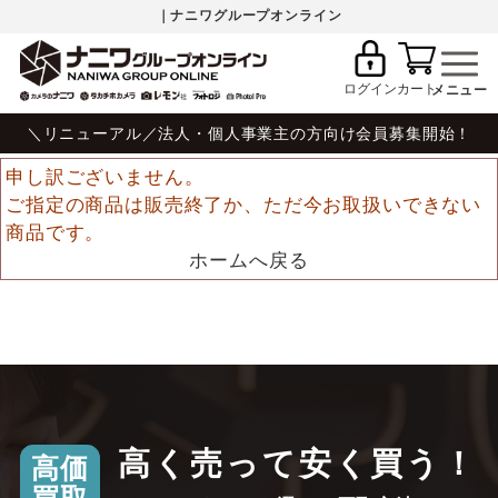
｜ナニワグループオンライン
ログイン
カート
＼リニューアル／法人・個人事業主の方向け会員募集開始！
申し訳ございません。
ご指定の商品は販売終了か、ただ今お取扱いできない
商品です。
ホームへ戻る
高く売って安く買う！
高価