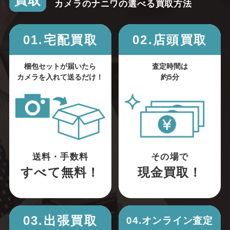
買取
カメラのナニワの選べる買取方法
01.宅配買取
02.店頭買取
梱包セットが届いたら
査定時間は
カメラを入れて送るだけ！
約5分
送料・手数料
その場で
すべて無料！
現金買取！
03.出張買取
04.オンライン査定