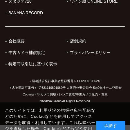
スタジオ728
ワイン蔵 ONLINE STORE
BANANA RECORD
会社概要
店舗規約
中古カメラ補償規定
プライバシーポリシー
特定商取引法に基づく表示
＜適格請求発行事業者登録番号＞T4120001086246
＜古物商許可番号＞ 第621110801062号 大阪府公安委員会 株式会社ナニワ商会
Copyright © カメラ買取 / レンズ買取/中古カメラ販売・買取
NANIWA Group All Rights Reserved.
このサイトでは、利用状況の把握や広告配信な
どのために、Cookieなどを使用してアクセス
データを取得・利用しています。これ以降ペー
承諾す
ジを遷移した場合、Cookieなどの設定や使用