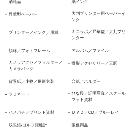
消耗品
紙インク
大判プリンター用ペーパーイ
昇華型ペーパー
ンク
ミニラボ／昇華型／大判プリ
プリンター／インク／用紙
ンター
額縁／フォトフレーム
アルバム／ファイル
カメラアクセ／フィルター／
撮影アクセサリー／三脚
カメラバッグ
背景紙／小物／撮影衣装
台紙／ホルダー
ひな段／証明写真／スクール
ラミネート
フォト資材
ハメパチ／プリント資材
ＤＶＤ／CD／ブルーレイ
双眼鏡/ゴルフ距離計
販促用品