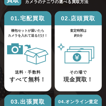
買取
カメラのナニワの選べる買取方法
01.宅配買取
02.店頭買取
梱包セットが届いたら
査定時間は
カメラを入れて送るだけ！
約5分
送料・手数料
その場で
すべて無料！
現金買取！
03.出張買取
04.オンライン査定