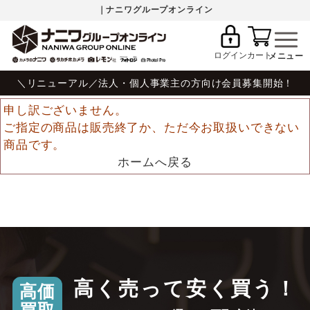
｜ナニワグループオンライン
ログイン
カート
＼リニューアル／法人・個人事業主の方向け会員募集開始！
申し訳ございません。
ご指定の商品は販売終了か、ただ今お取扱いできない
商品です。
ホームへ戻る
高く売って安く買う！
高価