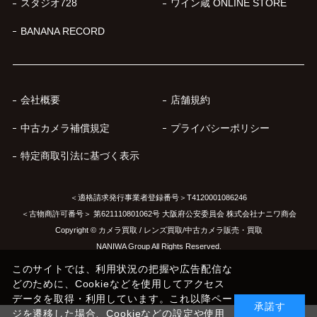
スタジオ728
ワイン蔵 ONLINE STORE
BANANA RECORD
会社概要
店舗規約
中古カメラ補償規定
プライバシーポリシー
特定商取引法に基づく表示
＜適格請求発行事業者登録番号＞T4120001086246
＜古物商許可番号＞ 第621110801062号 大阪府公安委員会 株式会社ナニワ商会
Copyright © カメラ買取 / レンズ買取/中古カメラ販売・買取
NANIWA Group All Rights Reserved.
このサイトでは、利用状況の把握や広告配信な
どのために、Cookieなどを使用してアクセス
データを取得・利用しています。これ以降ペー
承諾す
ジを遷移した場合、Cookieなどの設定や使用