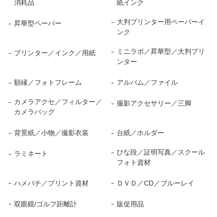
消耗品
紙インク
大判プリンター用ペーパーイ
昇華型ペーパー
ンク
ミニラボ／昇華型／大判プリ
プリンター／インク／用紙
ンター
額縁／フォトフレーム
アルバム／ファイル
カメラアクセ／フィルター／
撮影アクセサリー／三脚
カメラバッグ
背景紙／小物／撮影衣装
台紙／ホルダー
ひな段／証明写真／スクール
ラミネート
フォト資材
ハメパチ／プリント資材
ＤＶＤ／CD／ブルーレイ
双眼鏡/ゴルフ距離計
販促用品