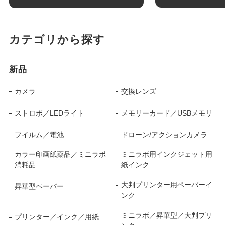
カテゴリから探す
新品
カメラ
交換レンズ
ストロボ／LEDライト
メモリーカード／USBメモリ
フイルム／電池
ドローン/アクションカメラ
カラー印画紙薬品／ミニラボ
ミニラボ用インクジェット用
消耗品
紙インク
大判プリンター用ペーパーイ
昇華型ペーパー
ンク
ミニラボ／昇華型／大判プリ
プリンター／インク／用紙