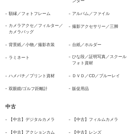
ンター
額縁／フォトフレーム
アルバム／ファイル
カメラアクセ／フィルター／
撮影アクセサリー／三脚
カメラバッグ
背景紙／小物／撮影衣装
台紙／ホルダー
ひな段／証明写真／スクール
ラミネート
フォト資材
ハメパチ／プリント資材
ＤＶＤ／CD／ブルーレイ
双眼鏡/ゴルフ距離計
販促用品
中古
【中古】デジタルカメラ
【中古】フィルムカメラ
【中古】アクションカム
【中古】レンズ