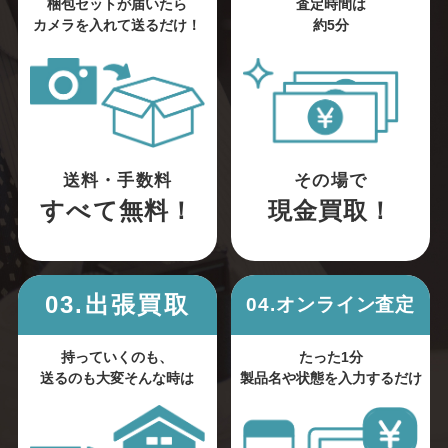
梱包セットが届いたら
査定時間は
カメラを入れて送るだけ！
約5分
送料・手数料
その場で
すべて無料！
現金買取！
03.出張買取
04.オンライン査定
持っていくのも、
たった1分
送るのも大変そんな時は
製品名や状態を入力するだけ