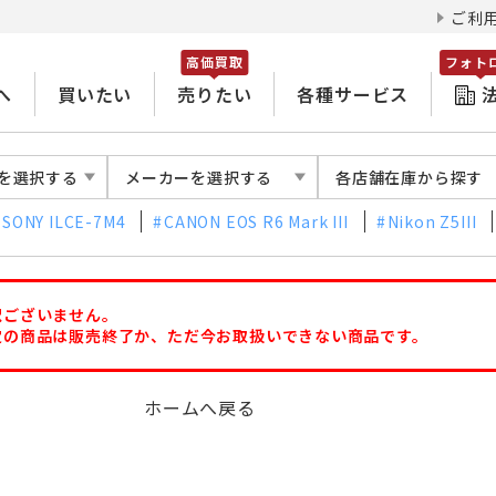
ご利
高価買取
フォト
へ
買いたい
売りたい
各種サービス
を選択する
メーカーを選択する
各店舗在庫から探す
SONY ILCE-7M4
CANON EOS R6 Mark III
Nikon Z5III
訳ございません。
定の商品は販売終了か、ただ今お取扱いできない商品です。
ホームへ戻る