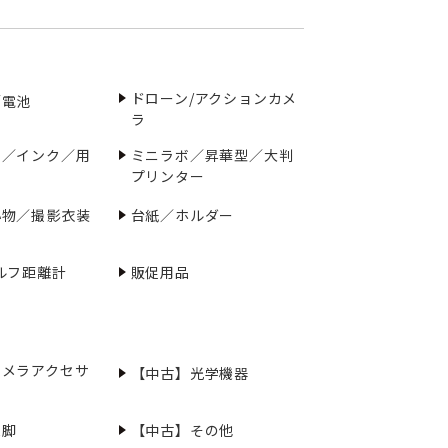
ドローン/アクションカメ
／電池
ラ
ー／インク／用
ミニラボ／昇華型／大判
プリンター
小物／撮影衣装
台紙／ホルダー
ルフ距離計
販促用品
カメラアクセサ
【中古】光学機器
三脚
【中古】その他