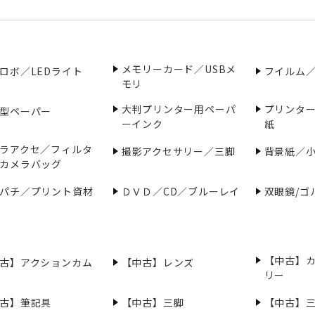
メモリーカード／USBメ
ロボ／LEDライト
フイルム
モリ
大判プリンター用ペーパ
プリンタ
型ペーパー
ーインク
紙
ラアクセ／フィルタ
撮影アクセサリー／三脚
背景紙／
カメラバッグ
パチ／プリント資材
ＤＶＤ／CD／ブルーレイ
双眼鏡/ゴ
【中古】
古】アクションカム
【中古】レンズ
リー
古】筆記具
【中古】三脚
【中古】