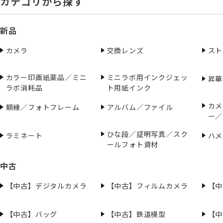
カテゴリから探す
新品
カメラ
交換レンズ
スト
カラー印画紙薬品／ミニ
ミニラボ用インクジェッ
昇華
ラボ消耗品
ト用紙インク
カメ
額縁／フォトフレーム
アルバム／ファイル
ー／
ひな段／証明写真／スク
ラミネート
ハメ
ールフォト資材
中古
【中古】デジタルカメラ
【中古】フィルムカメラ
【中
【中古】バッグ
【中古】鉄道模型
【中