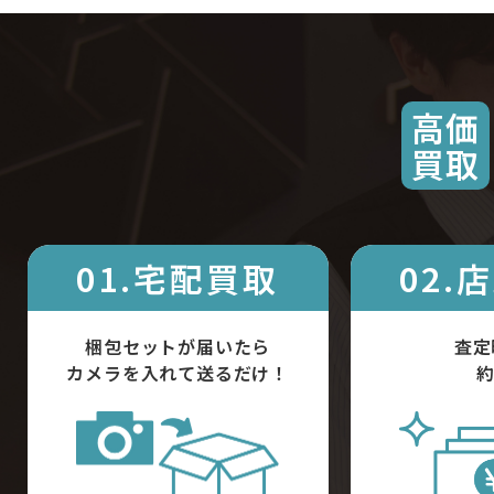
高価
買取
01.宅配買取
02.
梱包セットが届いたら
査定
カメラを入れて送るだけ！
約