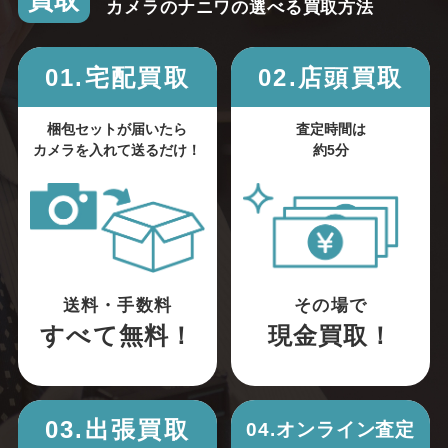
買取
カメラのナニワの選べる買取方法
01.宅配買取
02.店頭買取
梱包セットが届いたら
査定時間は
カメラを入れて送るだけ！
約5分
送料・手数料
その場で
すべて無料！
現金買取！
03.出張買取
04.オンライン査定