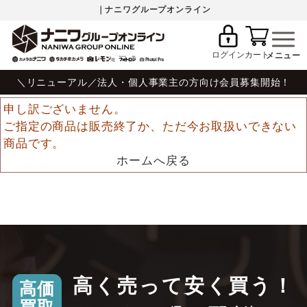
｜ナニワグループオンライン
ログイン
カート
＼リニューアル／法人・個人事業主の方向け会員募集開始！
申し訳ございません。
ご指定の商品は販売終了か、ただ今お取扱いできない
商品です。
ホームへ戻る
高く売って安く買う！
高価