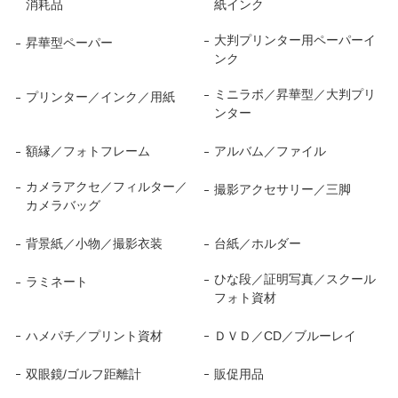
消耗品
紙インク
大判プリンター用ペーパーイ
昇華型ペーパー
ンク
ミニラボ／昇華型／大判プリ
プリンター／インク／用紙
ンター
額縁／フォトフレーム
アルバム／ファイル
カメラアクセ／フィルター／
撮影アクセサリー／三脚
カメラバッグ
背景紙／小物／撮影衣装
台紙／ホルダー
ひな段／証明写真／スクール
ラミネート
フォト資材
ハメパチ／プリント資材
ＤＶＤ／CD／ブルーレイ
双眼鏡/ゴルフ距離計
販促用品