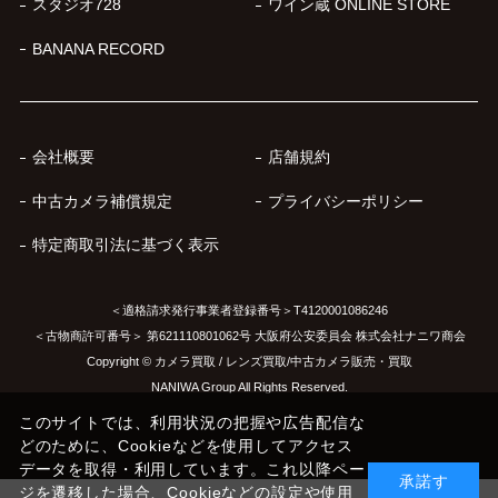
スタジオ728
ワイン蔵 ONLINE STORE
BANANA RECORD
会社概要
店舗規約
中古カメラ補償規定
プライバシーポリシー
特定商取引法に基づく表示
＜適格請求発行事業者登録番号＞T4120001086246
＜古物商許可番号＞ 第621110801062号 大阪府公安委員会 株式会社ナニワ商会
Copyright © カメラ買取 / レンズ買取/中古カメラ販売・買取
NANIWA Group All Rights Reserved.
このサイトでは、利用状況の把握や広告配信な
どのために、Cookieなどを使用してアクセス
データを取得・利用しています。これ以降ペー
承諾す
ジを遷移した場合、Cookieなどの設定や使用