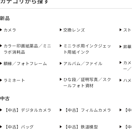
カテゴリから探す
新品
カメラ
交換レンズ
スト
カラー印画紙薬品／ミニ
ミニラボ用インクジェッ
昇華
ラボ消耗品
ト用紙インク
カメ
額縁／フォトフレーム
アルバム／ファイル
ー／
ひな段／証明写真／スク
ラミネート
ハメ
ールフォト資材
中古
【中古】デジタルカメラ
【中古】フィルムカメラ
【中
【中古】バッグ
【中古】鉄道模型
【中