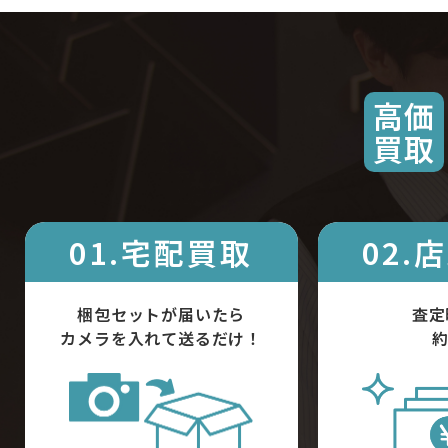
高価
買取
01.宅配買取
02.
梱包セットが届いたら
査定
カメラを入れて送るだけ！
約