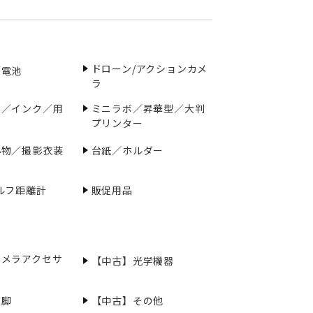
ドローン/アクションカメ
／電池
ラ
ー／インク／用
ミニラボ／昇華型／大判
プリンター
小物／撮影衣装
台紙／ホルダー
ルフ距離計
販促用品
カメラアクセサ
【中古】光学機器
三脚
【中古】その他