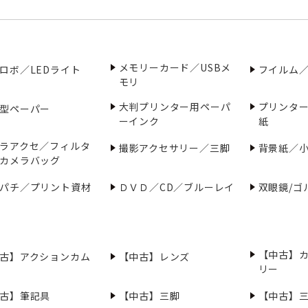
メモリーカード／USBメ
ロボ／LEDライト
フイルム
モリ
大判プリンター用ペーパ
プリンタ
型ペーパー
ーインク
紙
ラアクセ／フィルタ
撮影アクセサリー／三脚
背景紙／
カメラバッグ
パチ／プリント資材
ＤＶＤ／CD／ブルーレイ
双眼鏡/ゴ
【中古】
古】アクションカム
【中古】レンズ
リー
古】筆記具
【中古】三脚
【中古】