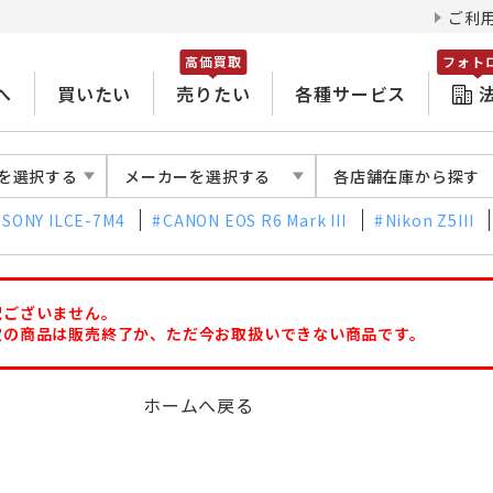
ご利
高価買取
フォト
へ
買いたい
売りたい
各種サービス
を選択する
メーカーを選択する
各店舗在庫から探す
SONY ILCE-7M4
CANON EOS R6 Mark III
Nikon Z5III
訳ございません。
定の商品は販売終了か、ただ今お取扱いできない商品です。
ホームへ戻る