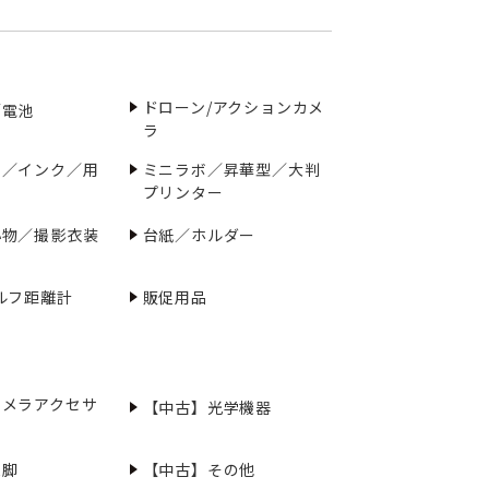
ドローン/アクションカメ
／電池
ラ
ー／インク／用
ミニラボ／昇華型／大判
プリンター
小物／撮影衣装
台紙／ホルダー
ルフ距離計
販促用品
カメラアクセサ
【中古】光学機器
三脚
【中古】その他