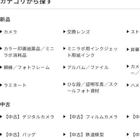
カテゴリから探す
新品
カメラ
交換レンズ
スト
カラー印画紙薬品／ミニ
ミニラボ用インクジェッ
昇華
ラボ消耗品
ト用紙インク
カメ
額縁／フォトフレーム
アルバム／ファイル
ー／
ひな段／証明写真／スク
ラミネート
ハメ
ールフォト資材
中古
【中古】デジタルカメラ
【中古】フィルムカメラ
【中
【中古】バッグ
【中古】鉄道模型
【中