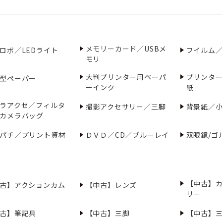
メモリーカード／USBメ
ロボ／LEDライト
フイルム
モリ
大判プリンター用ペーパ
プリンタ
型ペーパー
ーインク
紙
ラアクセ／フィルタ
撮影アクセサリー／三脚
背景紙／
カメラバッグ
パチ／プリント資材
ＤＶＤ／CD／ブルーレイ
双眼鏡/ゴ
【中古】
古】アクションカム
【中古】レンズ
リー
古】筆記具
【中古】三脚
【中古】