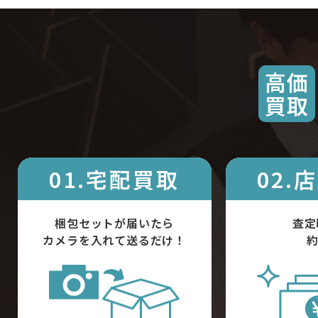
高価
買取
01.宅配買取
02.
梱包セットが届いたら
査定
カメラを入れて送るだけ！
約