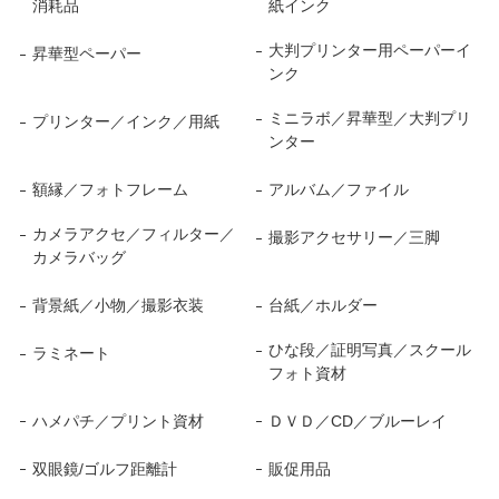
消耗品
紙インク
大判プリンター用ペーパーイ
昇華型ペーパー
ンク
ミニラボ／昇華型／大判プリ
プリンター／インク／用紙
ンター
額縁／フォトフレーム
アルバム／ファイル
カメラアクセ／フィルター／
撮影アクセサリー／三脚
カメラバッグ
背景紙／小物／撮影衣装
台紙／ホルダー
ひな段／証明写真／スクール
ラミネート
フォト資材
ハメパチ／プリント資材
ＤＶＤ／CD／ブルーレイ
双眼鏡/ゴルフ距離計
販促用品