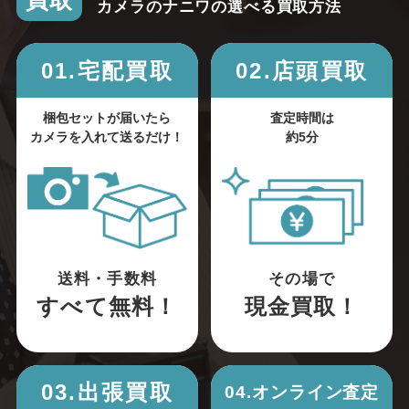
買取
カメラのナニワの選べる買取方法
01.宅配買取
02.店頭買取
梱包セットが届いたら
査定時間は
カメラを入れて送るだけ！
約5分
送料・手数料
その場で
すべて無料！
現金買取！
03.出張買取
04.オンライン査定