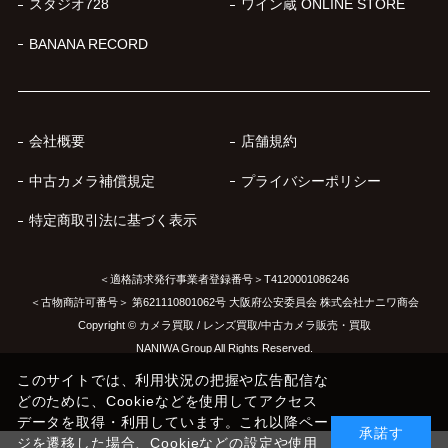
スタジオ728
ワイン蔵 ONLINE STORE
BANANA RECORD
会社概要
店舗規約
中古カメラ補償規定
プライバシーポリシー
特定商取引法に基づく表示
＜適格請求発行事業者登録番号＞T4120001086246
＜古物商許可番号＞ 第621110801062号 大阪府公安委員会 株式会社ナニワ商会
Copyright © カメラ買取 / レンズ買取/中古カメラ販売・買取
NANIWA Group All Rights Reserved.
このサイトでは、利用状況の把握や広告配信な
どのために、Cookieなどを使用してアクセス
データを取得・利用しています。これ以降ペー
承諾す
ジを遷移した場合、Cookieなどの設定や使用