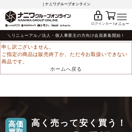
｜ナニワグループオンライン
ログイン
カート
＼リニューアル／法人・個人事業主の方向け会員募集開始！
申し訳ございません。
ご指定の商品は販売終了か、ただ今お取扱いできない
商品です。
ホームへ戻る
高く売って安く買う！
高価