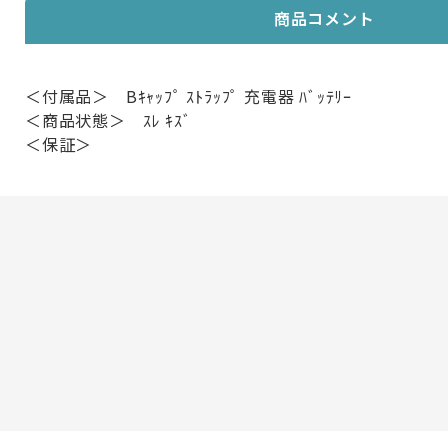
商品コメント
＜付属品＞ Bｷｬｯﾌﾟ ｽﾄﾗｯﾌﾟ 充電器 ﾊﾞｯﾃﾘｰ
＜商品状態＞ ｽﾚ ｷｽﾞ
＜保証＞