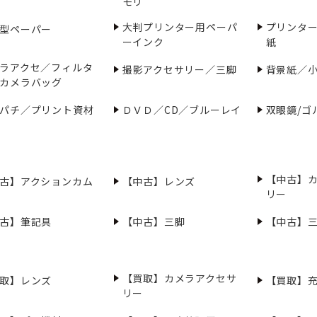
モリ
大判プリンター用ペーパ
プリンタ
型ペーパー
ーインク
紙
ラアクセ／フィルタ
撮影アクセサリー／三脚
背景紙／
カメラバッグ
パチ／プリント資材
ＤＶＤ／CD／ブルーレイ
双眼鏡/ゴ
【中古】
古】アクションカム
【中古】レンズ
リー
古】筆記具
【中古】三脚
【中古】
【買取】カメラアクセサ
取】レンズ
【買取】
リー