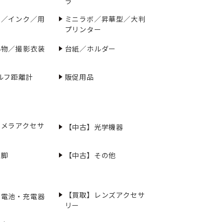
ラ
ー／インク／用
ミニラボ／昇華型／大判
プリンター
小物／撮影衣装
台紙／ホルダー
ルフ距離計
販促用品
カメラアクセサ
【中古】光学機器
三脚
【中古】その他
【買取】レンズアクセサ
充電池・充電器
リー