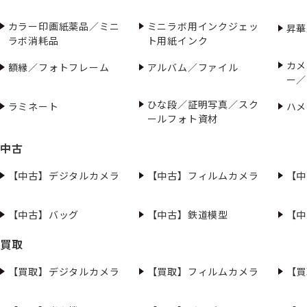
カラー印画紙薬品／ミニ
ミニラボ用インクジェッ
昇華
ラボ消耗品
ト用紙インク
カメ
額縁／フォトフレーム
アルバム／ファイル
ー／
ひな段／証明写真／スク
ラミネート
ハメ
ールフォト資材
中古
【中古】デジタルカメラ
【中古】フィルムカメラ
【中
【中古】バッグ
【中古】鉄道模型
【中
買取
【買取】デジタルカメラ
【買取】フィルムカメラ
【買