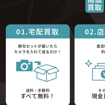
買取
01.宅配買取
02.
梱包セットが届いたら
査定
カメラを入れて送るだけ！
約
送料・手数料
そ
すべて無料！
現金