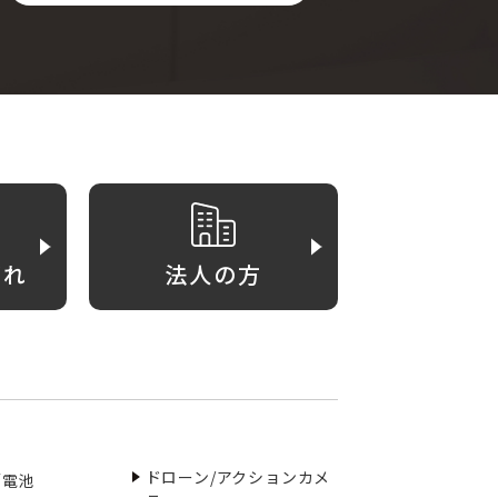
がれ
法人の方
ドローン/アクションカメ
／電池