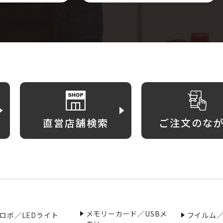
直営店舗検索
ご注文のな
メモリーカード／USBメ
ロボ／LEDライト
フイルム