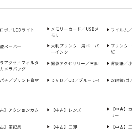
メモリーカード／USBメ
ロボ／LEDライト
フイルム
モリ
大判プリンター用ペーパ
プリンタ
型ペーパー
ーインク
紙
ラアクセ／フィルタ
撮影アクセサリー／三脚
背景紙／
カメラバッグ
パチ／プリント資材
ＤＶＤ／CD／ブルーレイ
双眼鏡/ゴ
【中古】
古】アクションカム
【中古】レンズ
リー
古】筆記具
【中古】三脚
【中古】