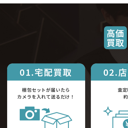
高価
買取
01.宅配買取
02.
梱包セットが届いたら
査定
カメラを入れて送るだけ！
約