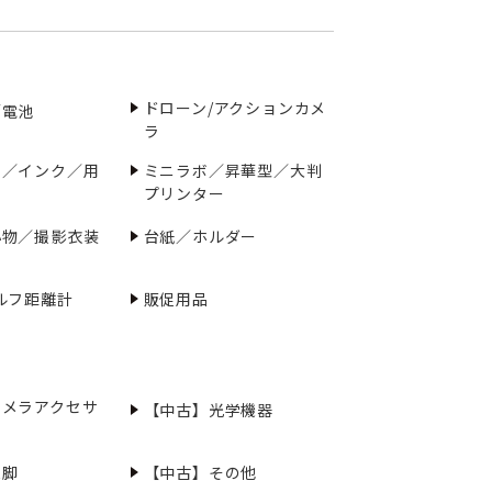
ドローン/アクションカメ
／電池
ラ
ー／インク／用
ミニラボ／昇華型／大判
プリンター
小物／撮影衣装
台紙／ホルダー
ルフ距離計
販促用品
カメラアクセサ
【中古】光学機器
三脚
【中古】その他