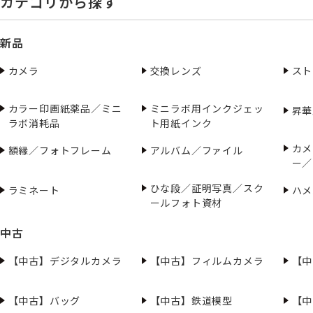
カテゴリから探す
新品
カメラ
交換レンズ
スト
カラー印画紙薬品／ミニ
ミニラボ用インクジェッ
昇華
ラボ消耗品
ト用紙インク
カメ
額縁／フォトフレーム
アルバム／ファイル
ー／
ひな段／証明写真／スク
ラミネート
ハメ
ールフォト資材
中古
【中古】デジタルカメラ
【中古】フィルムカメラ
【中
【中古】バッグ
【中古】鉄道模型
【中