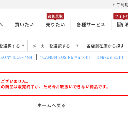
ご利
高価買取
フォト
へ
買いたい
売りたい
各種サービス
を選択する
メーカーを選択する
各店舗在庫から探す
SONY ILCE-7M4
CANON EOS R6 Mark III
Nikon Z5III
訳ございません。
定の商品は販売終了か、ただ今お取扱いできない商品です。
ホームへ戻る