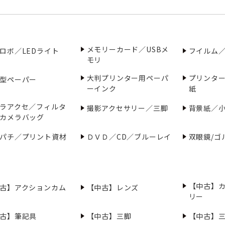
メモリーカード／USBメ
ロボ／LEDライト
フイルム
モリ
大判プリンター用ペーパ
プリンタ
型ペーパー
ーインク
紙
ラアクセ／フィルタ
撮影アクセサリー／三脚
背景紙／
カメラバッグ
パチ／プリント資材
ＤＶＤ／CD／ブルーレイ
双眼鏡/ゴ
【中古】
古】アクションカム
【中古】レンズ
リー
古】筆記具
【中古】三脚
【中古】