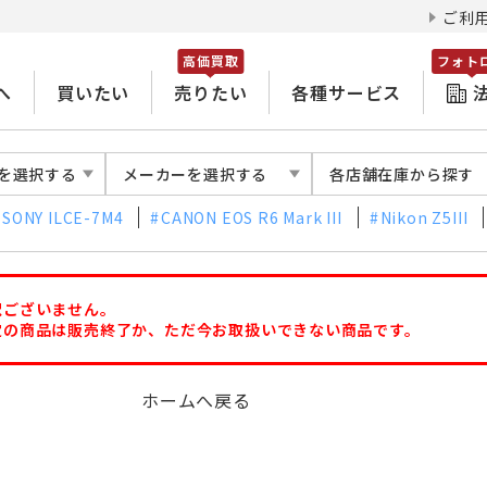
ご利
高価買取
フォト
へ
買いたい
売りたい
各種サービス
を選択する
メーカーを選択する
各店舗在庫から探す
SONY ILCE-7M4
CANON EOS R6 Mark III
Nikon Z5III
訳ございません。
定の商品は販売終了か、ただ今お取扱いできない商品です。
ホームへ戻る