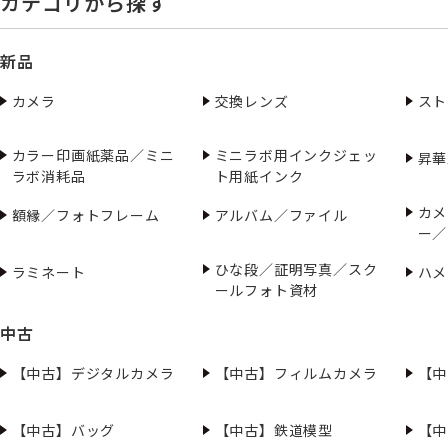
カテゴリから探す
新品
カメラ
交換レンズ
スト
カラー印画紙薬品／ミニ
ミニラボ用インクジェッ
昇華
ラボ消耗品
ト用紙インク
カメ
額縁／フォトフレーム
アルバム／ファイル
ー／
ひな段／証明写真／スク
ラミネート
ハメ
ールフォト資材
中古
【中古】デジタルカメラ
【中古】フィルムカメラ
【中
【中古】バッグ
【中古】鉄道模型
【中