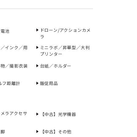
ドローン/アクションカメ
／電池
ラ
ー／インク／用
ミニラボ／昇華型／大判
プリンター
小物／撮影衣装
台紙／ホルダー
ルフ距離計
販促用品
カメラアクセサ
【中古】光学機器
三脚
【中古】その他