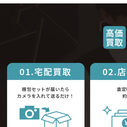
高価
買取
01.宅配買取
02.
梱包セットが届いたら
査定
カメラを入れて送るだけ！
約