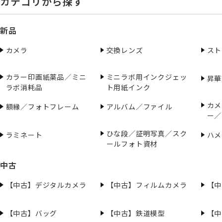
カテゴリから探す
新品
カメラ
交換レンズ
スト
カラー印画紙薬品／ミニ
ミニラボ用インクジェッ
昇華
ラボ消耗品
ト用紙インク
カメ
額縁／フォトフレーム
アルバム／ファイル
ー／
ひな段／証明写真／スク
ラミネート
ハメ
ールフォト資材
中古
【中古】デジタルカメラ
【中古】フィルムカメラ
【中
【中古】バッグ
【中古】鉄道模型
【中