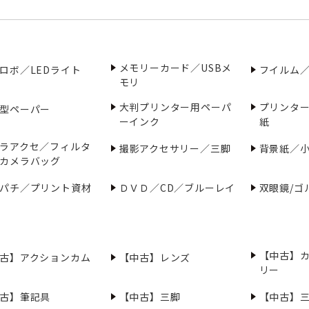
メモリーカード／USBメ
ロボ／LEDライト
フイルム
モリ
大判プリンター用ペーパ
プリンタ
型ペーパー
ーインク
紙
ラアクセ／フィルタ
撮影アクセサリー／三脚
背景紙／
カメラバッグ
パチ／プリント資材
ＤＶＤ／CD／ブルーレイ
双眼鏡/ゴ
【中古】
古】アクションカム
【中古】レンズ
リー
古】筆記具
【中古】三脚
【中古】