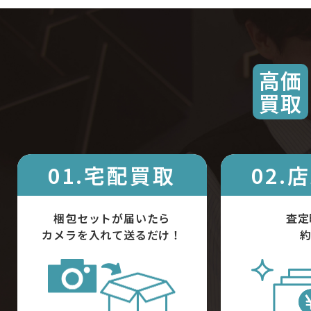
高価
買取
01.宅配買取
02.
梱包セットが届いたら
査定
カメラを入れて送るだけ！
約