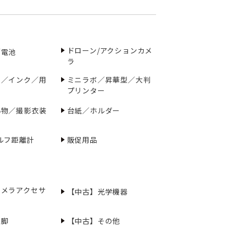
ドローン/アクションカメ
／電池
ラ
ー／インク／用
ミニラボ／昇華型／大判
プリンター
小物／撮影衣装
台紙／ホルダー
ルフ距離計
販促用品
カメラアクセサ
【中古】光学機器
三脚
【中古】その他