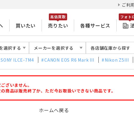
ご利
高価買取
フォト
へ
買いたい
売りたい
各種サービス
を選択する
メーカーを選択する
各店舗在庫から探す
SONY ILCE-7M4
CANON EOS R6 Mark III
Nikon Z5III
訳ございません。
定の商品は販売終了か、ただ今お取扱いできない商品です。
ホームへ戻る