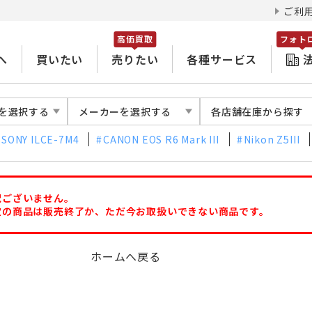
ご利
高価買取
フォト
へ
買いたい
売りたい
各種サービス
を選択する
メーカーを選択する
各店舗在庫から探す
SONY ILCE-7M4
CANON EOS R6 Mark III
Nikon Z5III
訳ございません。
定の商品は販売終了か、ただ今お取扱いできない商品です。
ホームへ戻る