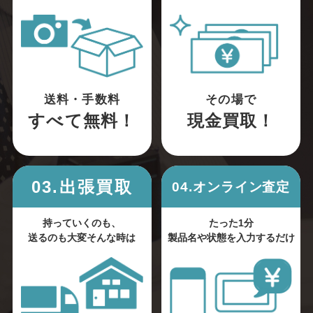
送料・手数料
その場で
すべて無料！
現金買取！
03.出張買取
04.オンライン査定
持っていくのも、
たった1分
送るのも大変そんな時は
製品名や状態を入力するだけ