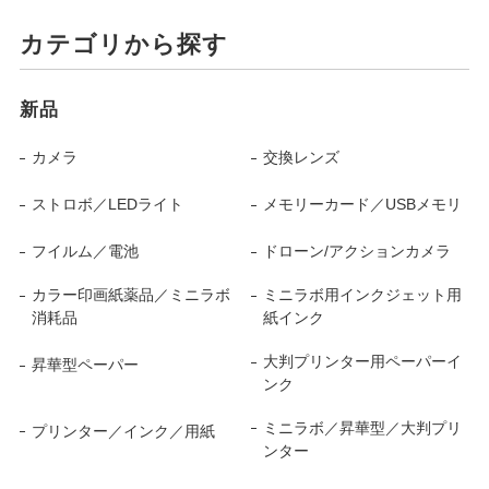
カテゴリから探す
新品
カメラ
交換レンズ
ストロボ／LEDライト
メモリーカード／USBメモリ
フイルム／電池
ドローン/アクションカメラ
カラー印画紙薬品／ミニラボ
ミニラボ用インクジェット用
消耗品
紙インク
大判プリンター用ペーパーイ
昇華型ペーパー
ンク
ミニラボ／昇華型／大判プリ
プリンター／インク／用紙
ンター