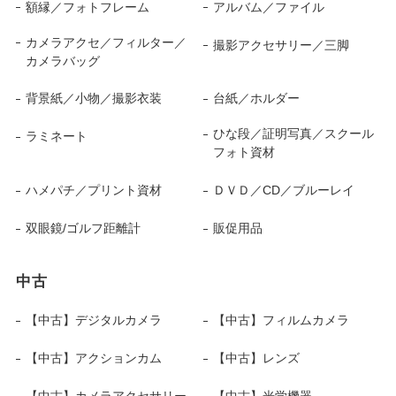
額縁／フォトフレーム
アルバム／ファイル
カメラアクセ／フィルター／
撮影アクセサリー／三脚
カメラバッグ
背景紙／小物／撮影衣装
台紙／ホルダー
ひな段／証明写真／スクール
ラミネート
フォト資材
ハメパチ／プリント資材
ＤＶＤ／CD／ブルーレイ
双眼鏡/ゴルフ距離計
販促用品
中古
【中古】デジタルカメラ
【中古】フィルムカメラ
【中古】アクションカム
【中古】レンズ
【中古】カメラアクセサリー
【中古】光学機器