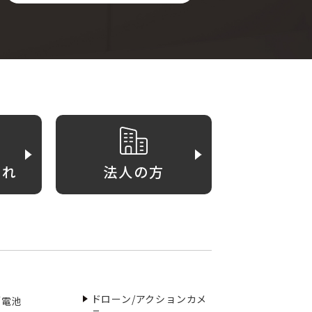
がれ
法人の方
ドローン/アクションカメ
／電池