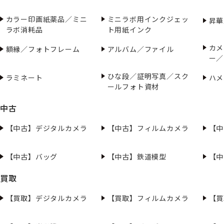
カラー印画紙薬品／ミニ
ミニラボ用インクジェッ
昇華
ラボ消耗品
ト用紙インク
カメ
額縁／フォトフレーム
アルバム／ファイル
ー／
ひな段／証明写真／スク
ラミネート
ハメ
ールフォト資材
中古
【中古】デジタルカメラ
【中古】フィルムカメラ
【中
【中古】バッグ
【中古】鉄道模型
【中
買取
【買取】デジタルカメラ
【買取】フィルムカメラ
【買