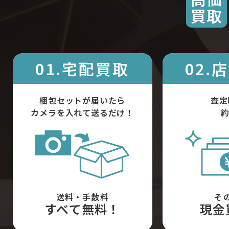
買取
01.宅配買取
02.
梱包セットが届いたら
査定
カメラを入れて送るだけ！
約
送料・手数料
そ
すべて無料！
現金