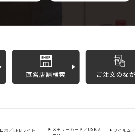
直営店舗検索
ご注文のな
メモリーカード／USBメ
ロボ／LEDライト
フイルム