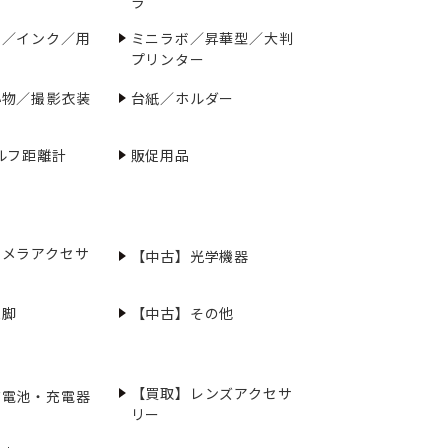
ラ
ー／インク／用
ミニラボ／昇華型／大判
プリンター
小物／撮影衣装
台紙／ホルダー
ルフ距離計
販促用品
カメラアクセサ
【中古】光学機器
三脚
【中古】その他
【買取】レンズアクセサ
充電池・充電器
リー