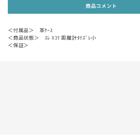
商品コメント
＜付属品＞ 革ｹｰｽ
＜商品状態＞ ｽﾚ ﾎｺﾘ 距離計ﾀﾃｽﾞﾚ小
＜保証＞