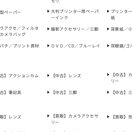
モリ
大判プリンター用ペーパ
プリンタ
型ペーパー
ーインク
紙
ラアクセ／フィルタ
撮影アクセサリー／三脚
背景紙／
カメラバッグ
パチ／プリント資材
ＤＶＤ／CD／ブルーレイ
双眼鏡/ゴ
【中古】
古】アクションカム
【中古】レンズ
リー
古】筆記具
【中古】三脚
【中古】
【買取】カメラアクセサ
取】レンズ
【買取】
リー