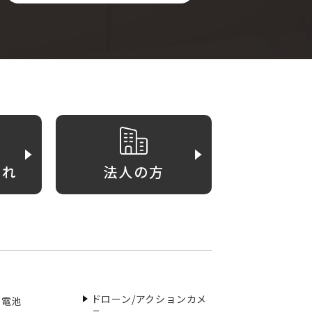
がれ
法人の方
ドローン/アクションカメ
／電池