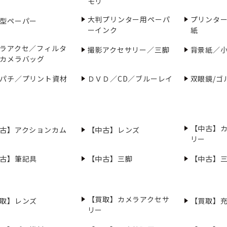
モリ
大判プリンター用ペーパ
プリンタ
型ペーパー
ーインク
紙
ラアクセ／フィルタ
撮影アクセサリー／三脚
背景紙／
カメラバッグ
パチ／プリント資材
ＤＶＤ／CD／ブルーレイ
双眼鏡/ゴ
【中古】
古】アクションカム
【中古】レンズ
リー
古】筆記具
【中古】三脚
【中古】
【買取】カメラアクセサ
取】レンズ
【買取】
リー