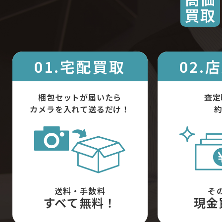
買取
01.宅配買取
02.
梱包セットが届いたら
査定
カメラを入れて送るだけ！
約
送料・手数料
そ
すべて無料！
現金