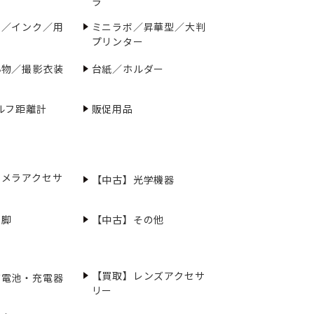
ラ
ー／インク／用
ミニラボ／昇華型／大判
プリンター
小物／撮影衣装
台紙／ホルダー
ルフ距離計
販促用品
カメラアクセサ
【中古】光学機器
三脚
【中古】その他
【買取】レンズアクセサ
充電池・充電器
リー