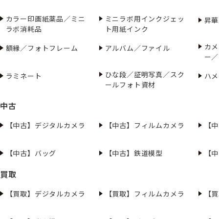
カラー印画紙薬品／ミニ
ミニラボ用インクジェッ
昇華
ラボ消耗品
ト用紙インク
カメ
額縁／フォトフレーム
アルバム／ファイル
ー／
ひな段／証明写真／スク
ラミネート
ハメ
ールフォト資材
中古
【中古】デジタルカメラ
【中古】フィルムカメラ
【中
【中古】バッグ
【中古】鉄道模型
【中
買取
【買取】デジタルカメラ
【買取】フィルムカメラ
【買