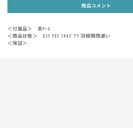
商品コメント
＜付属品＞ 革ｹｰｽ
＜商品状態＞ ﾎｺﾘ ｸﾓﾘ ﾌｷｷｽﾞｱﾘ 羽根開閉遅い
＜保証＞