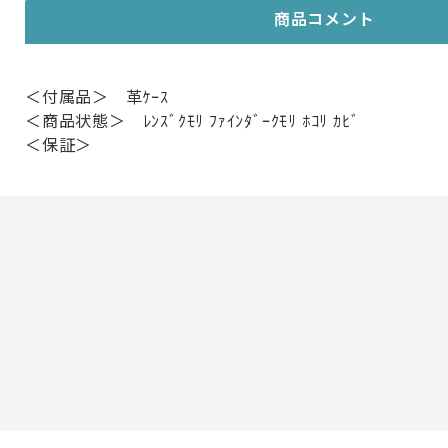
商品コメント
＜付属品＞ 革ｹｰｽ
＜商品状態＞ ﾚﾝｽﾞｸﾓﾘ ﾌｧｲﾝﾀﾞｰｸﾓﾘ ﾎｺﾘ ｶﾋﾞ
＜保証＞