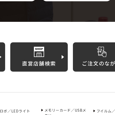
直営店舗検索
ご注文のな
メモリーカード／USBメ
ロボ／LEDライト
フイルム