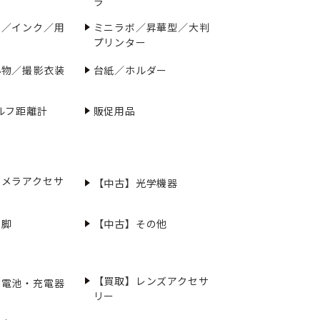
ラ
ー／インク／用
ミニラボ／昇華型／大判
プリンター
小物／撮影衣装
台紙／ホルダー
ルフ距離計
販促用品
カメラアクセサ
【中古】光学機器
三脚
【中古】その他
【買取】レンズアクセサ
充電池・充電器
リー