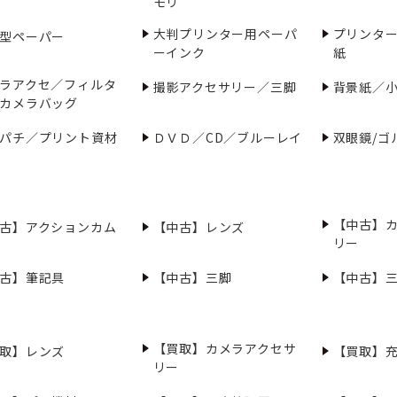
モリ
大判プリンター用ペーパ
プリンタ
型ペーパー
ーインク
紙
ラアクセ／フィルタ
撮影アクセサリー／三脚
背景紙／
カメラバッグ
パチ／プリント資材
ＤＶＤ／CD／ブルーレイ
双眼鏡/ゴ
【中古】
古】アクションカム
【中古】レンズ
リー
古】筆記具
【中古】三脚
【中古】
【買取】カメラアクセサ
取】レンズ
【買取】
リー