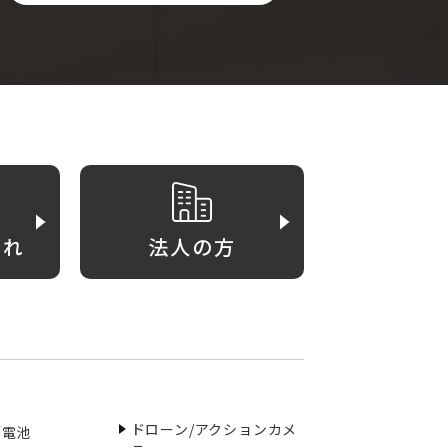
がれ
法人の方
ドローン/アクションカメ
／電池