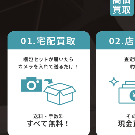
買取
01.宅配買取
02.
梱包セットが届いたら
査定
カメラを入れて送るだけ！
約
送料・手数料
そ
すべて無料！
現金