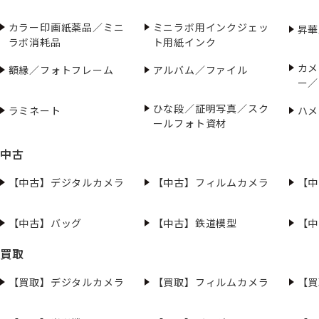
カラー印画紙薬品／ミニ
ミニラボ用インクジェッ
昇華
ラボ消耗品
ト用紙インク
カメ
額縁／フォトフレーム
アルバム／ファイル
ー／
ひな段／証明写真／スク
ラミネート
ハメ
ールフォト資材
中古
【中古】デジタルカメラ
【中古】フィルムカメラ
【中
【中古】バッグ
【中古】鉄道模型
【中
買取
【買取】デジタルカメラ
【買取】フィルムカメラ
【買