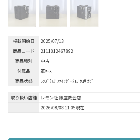
掲載開始日
2025/07/13
商品コード
2111012467892
商品種別
中古
付属品
革ｹｰｽ
商品状態
ﾚﾝｽﾞｸﾓﾘ ﾌｧｲﾝﾀﾞｰｸﾓﾘ ﾎｺﾘ ｶﾋﾞ
取り扱い店舗
レモン社 銀座教会店
2026/08/08 11:05現在