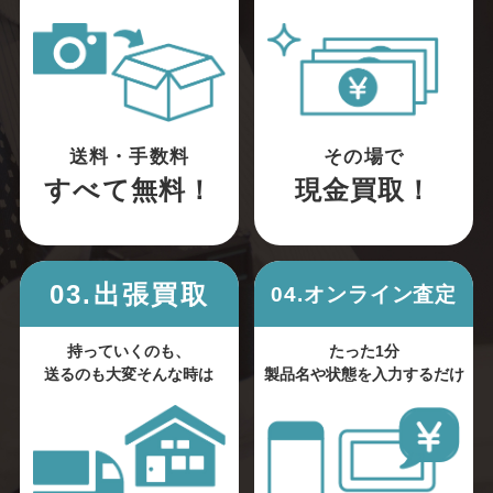
送料・手数料
その場で
すべて無料！
現金買取！
03.出張買取
04.オンライン査定
持っていくのも、
たった1分
送るのも大変そんな時は
製品名や状態を入力するだけ