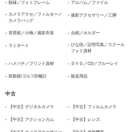
額縁／フォトフレーム
アルバム／ファイル
カメラアクセ／フィルター／
撮影アクセサリー／三脚
カメラバッグ
背景紙／小物／撮影衣装
台紙／ホルダー
ひな段／証明写真／スクール
ラミネート
フォト資材
ハメパチ／プリント資材
ＤＶＤ／CD／ブルーレイ
双眼鏡/ゴルフ距離計
販促用品
中古
【中古】デジタルカメラ
【中古】フィルムカメラ
【中古】アクションカム
【中古】レンズ
【中古】カメラアクセサリー
【中古】光学機器