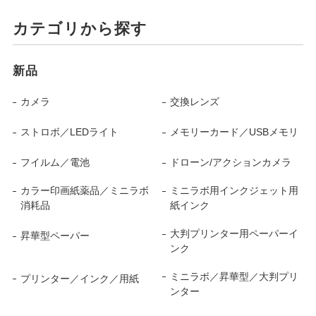
カテゴリから探す
新品
カメラ
交換レンズ
ストロボ／LEDライト
メモリーカード／USBメモリ
フイルム／電池
ドローン/アクションカメラ
カラー印画紙薬品／ミニラボ
ミニラボ用インクジェット用
消耗品
紙インク
大判プリンター用ペーパーイ
昇華型ペーパー
ンク
ミニラボ／昇華型／大判プリ
プリンター／インク／用紙
ンター