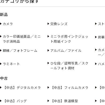
カテゴリから探す
新品
カメラ
交換レンズ
スト
カラー印画紙薬品／ミニ
ミニラボ用インクジェッ
昇華
ラボ消耗品
ト用紙インク
カメ
額縁／フォトフレーム
アルバム／ファイル
ー／
ひな段／証明写真／スク
ラミネート
ハメ
ールフォト資材
中古
【中古】デジタルカメラ
【中古】フィルムカメラ
【中
【中古】バッグ
【中古】鉄道模型
【中