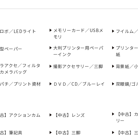
メモリーカード／USBメ
ロボ／LEDライト
フイルム
モリ
大判プリンター用ペーパ
プリンタ
型ペーパー
ーインク
紙
ラアクセ／フィルタ
撮影アクセサリー／三脚
背景紙／
カメラバッグ
パチ／プリント資材
ＤＶＤ／CD／ブルーレイ
双眼鏡/ゴ
【中古】
古】アクションカム
【中古】レンズ
リー
古】筆記具
【中古】三脚
【中古】