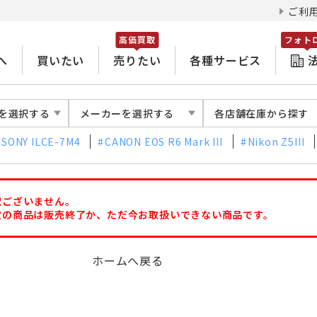
ご利
高価買取
フォト
へ
買いたい
売りたい
各種サービス
を選択する
メーカーを選択する
各店舗在庫から探す
SONY ILCE-7M4
CANON EOS R6 Mark III
Nikon Z5III
訳ございません。
定の商品は販売終了か、ただ今お取扱いできない商品です。
ホームへ戻る