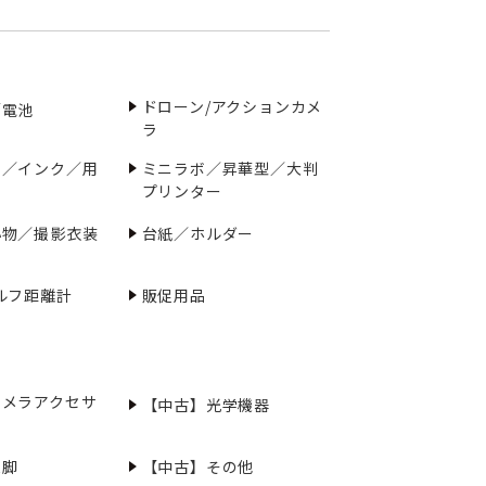
ドローン/アクションカメ
／電池
ラ
ー／インク／用
ミニラボ／昇華型／大判
プリンター
小物／撮影衣装
台紙／ホルダー
ルフ距離計
販促用品
カメラアクセサ
【中古】光学機器
三脚
【中古】その他