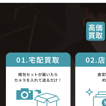
高価
買取
01.宅配買取
02.
梱包セットが届いたら
査定
カメラを入れて送るだけ！
約