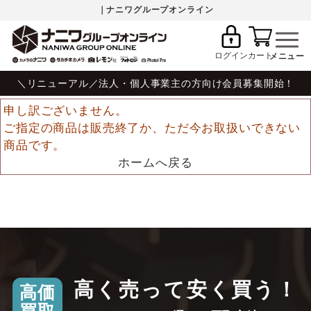
｜ナニワグループオンライン
ログイン
カート
＼リニューアル／法人・個人事業主の方向け会員募集開始！
申し訳ございません。
ご指定の商品は販売終了か、ただ今お取扱いできない
商品です。
ホームへ戻る
高く売って安く買う！
高価