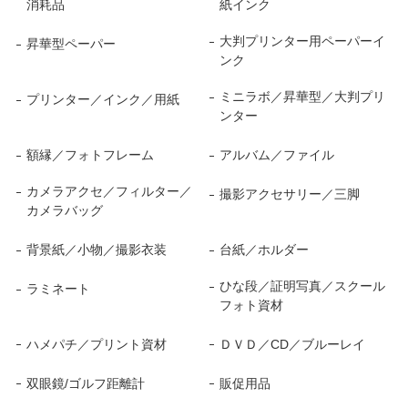
消耗品
紙インク
大判プリンター用ペーパーイ
昇華型ペーパー
ンク
ミニラボ／昇華型／大判プリ
プリンター／インク／用紙
ンター
額縁／フォトフレーム
アルバム／ファイル
カメラアクセ／フィルター／
撮影アクセサリー／三脚
カメラバッグ
背景紙／小物／撮影衣装
台紙／ホルダー
ひな段／証明写真／スクール
ラミネート
フォト資材
ハメパチ／プリント資材
ＤＶＤ／CD／ブルーレイ
双眼鏡/ゴルフ距離計
販促用品