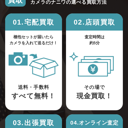
買取
カメラのナニワの選べる買取方法
01.宅配買取
02.店頭買取
梱包セットが届いたら
査定時間は
カメラを入れて送るだけ！
約5分
送料・手数料
その場で
すべて無料！
現金買取！
03.出張買取
04.オンライン査定