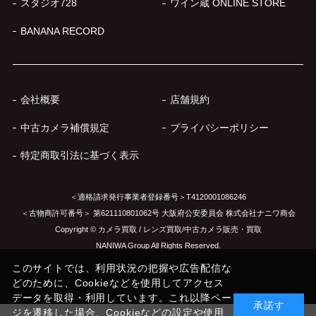
スタジオ728
ワイン蔵 ONLINE STORE
BANANA RECORD
会社概要
店舗規約
中古カメラ補償規定
プライバシーポリシー
特定商取引法に基づく表示
＜適格請求発行事業者登録番号＞T4120001086246
＜古物商許可番号＞ 第621110801062号 大阪府公安委員会 株式会社ナニワ商会
Copyright © カメラ買取 / レンズ買取/中古カメラ販売・買取
NANIWA Group All Rights Reserved.
このサイトでは、利用状況の把握や広告配信な
どのために、Cookieなどを使用してアクセス
データを取得・利用しています。これ以降ペー
承諾す
ジを遷移した場合、Cookieなどの設定や使用