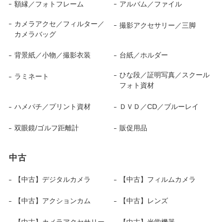
額縁／フォトフレーム
アルバム／ファイル
カメラアクセ／フィルター／
撮影アクセサリー／三脚
カメラバッグ
背景紙／小物／撮影衣装
台紙／ホルダー
ひな段／証明写真／スクール
ラミネート
フォト資材
ハメパチ／プリント資材
ＤＶＤ／CD／ブルーレイ
双眼鏡/ゴルフ距離計
販促用品
中古
【中古】デジタルカメラ
【中古】フィルムカメラ
【中古】アクションカム
【中古】レンズ
【中古】カメラアクセサリー
【中古】光学機器