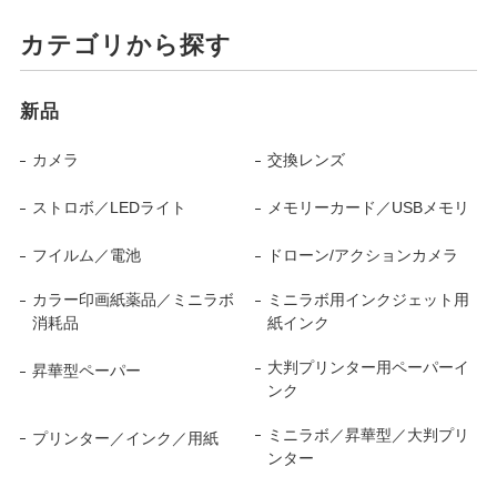
カテゴリから探す
新品
カメラ
交換レンズ
ストロボ／LEDライト
メモリーカード／USBメモリ
フイルム／電池
ドローン/アクションカメラ
カラー印画紙薬品／ミニラボ
ミニラボ用インクジェット用
消耗品
紙インク
大判プリンター用ペーパーイ
昇華型ペーパー
ンク
ミニラボ／昇華型／大判プリ
プリンター／インク／用紙
ンター