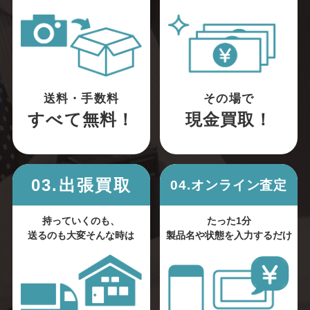
送料・手数料
その場で
すべて無料！
現金買取！
03.出張買取
04.オンライン査定
持っていくのも、
たった1分
送るのも大変そんな時は
製品名や状態を入力するだけ