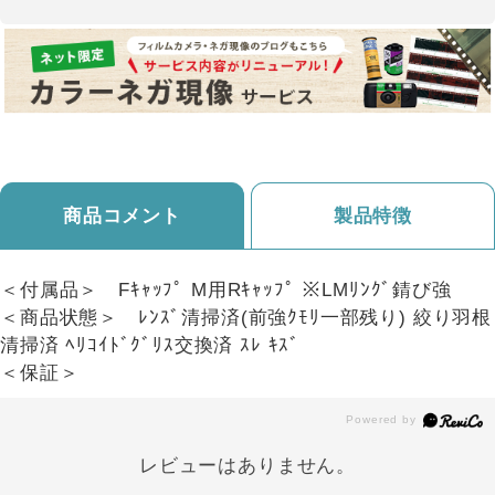
商品コメント
製品特徴
＜付属品＞ Fｷｬｯﾌﾟ M用Rｷｬｯﾌﾟ ※LMﾘﾝｸﾞ錆び強
＜商品状態＞ ﾚﾝｽﾞ清掃済(前強ｸﾓﾘ一部残り) 絞り羽根
清掃済 ﾍﾘｺｲﾄﾞｸﾞﾘｽ交換済 ｽﾚ ｷｽﾞ
＜保証＞
レビューはありません。