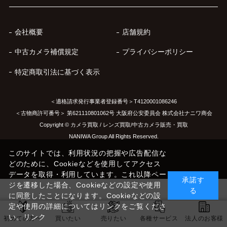
会社概要
店舗規約
中古カメラ補償規定
プライバシーポリシー
特定商取引法に基づく表示
＜適格請求発行事業者登録番号＞T4120001086246
＜古物商許可番号＞ 第621110801062号 大阪府公安委員会 株式会社ナニワ商会
Copyright © カメラ買取 / レンズ買取/中古カメラ販売・買取
NANIWA Group All Rights Reserved.
このサイトでは、利用状況の把握や広告配信な
どのために、Cookieなどを使用してアクセス
データを取得・利用しています。これ以降ペー
承諾す
ジを遷移した場合、Cookieなどの設定や使用
る
に同意したことになります。Cookieなどの設
定や使用の詳細についてはリンクをご覧くださ
い。
リンク
初めての方へ
買いたい
売りたい
各種サービス
法人のお客様