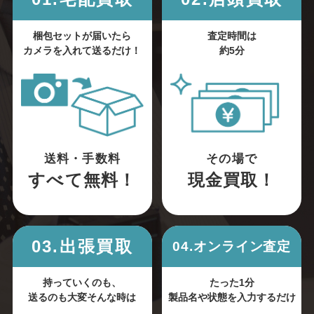
梱包セットが届いたら
査定時間は
カメラを入れて送るだけ！
約5分
送料・手数料
その場で
すべて無料！
現金買取！
03.出張買取
04.オンライン査定
持っていくのも、
たった1分
送るのも大変そんな時は
製品名や状態を入力するだけ