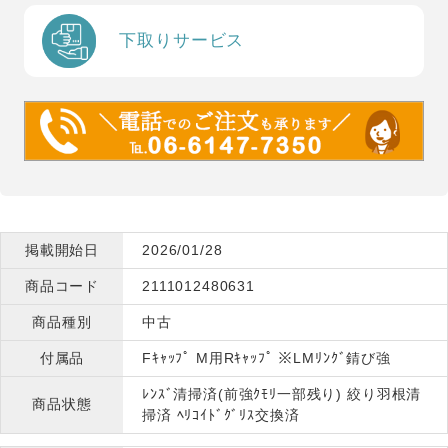
下取りサービス
掲載開始日
2026/01/28
商品コード
2111012480631
商品種別
中古
付属品
Fｷｬｯﾌﾟ M用Rｷｬｯﾌﾟ ※LMﾘﾝｸﾞ錆び強
ﾚﾝｽﾞ清掃済(前強ｸﾓﾘ一部残り) 絞り羽根清
商品状態
掃済 ﾍﾘｺｲﾄﾞｸﾞﾘｽ交換済