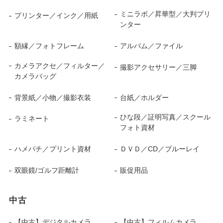
ミニラボ／昇華型／大判プリ
プリンター／インク／用紙
ンター
額縁／フォトフレーム
アルバム／ファイル
カメラアクセ／フィルター／
撮影アクセサリー／三脚
カメラバッグ
背景紙／小物／撮影衣装
台紙／ホルダー
ひな段／証明写真／スクール
ラミネート
フォト資材
ハメパチ／プリント資材
ＤＶＤ／CD／ブルーレイ
双眼鏡/ゴルフ距離計
販促用品
中古
【中古】デジタルカメラ
【中古】フィルムカメラ