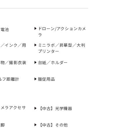
ドローン/アクションカメ
／電池
ラ
ー／インク／用
ミニラボ／昇華型／大判
プリンター
小物／撮影衣装
台紙／ホルダー
ルフ距離計
販促用品
カメラアクセサ
【中古】光学機器
三脚
【中古】その他