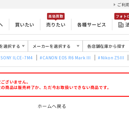
ご利
高価買取
フォト
へ
買いたい
売りたい
各種サービス
を選択する
メーカーを選択する
各店舗在庫から探す
SONY ILCE-7M4
CANON EOS R6 Mark III
Nikon Z5III
訳ございません。
定の商品は販売終了か、ただ今お取扱いできない商品です。
ホームへ戻る