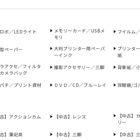
メモリーカード／USBメ
ロボ／LEDライト
フイルム
モリ
大判プリンター用ペーパ
プリンタ
型ペーパー
ーインク
紙
ラアクセ／フィルタ
撮影アクセサリー／三脚
背景紙／
カメラバッグ
パチ／プリント資材
ＤＶＤ／CD／ブルーレイ
双眼鏡/ゴ
【中古】
古】アクションカム
【中古】レンズ
リー
古】筆記具
【中古】三脚
【中古】