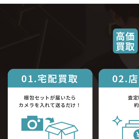
高価
買取
01.宅配買取
02.
梱包セットが届いたら
査定
カメラを入れて送るだけ！
約