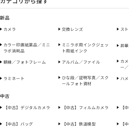
カテゴリから探す
新品
カメラ
交換レンズ
スト
カラー印画紙薬品／ミニ
ミニラボ用インクジェッ
昇華
ラボ消耗品
ト用紙インク
カメ
額縁／フォトフレーム
アルバム／ファイル
ー／
ひな段／証明写真／スク
ラミネート
ハメ
ールフォト資材
中古
【中古】デジタルカメラ
【中古】フィルムカメラ
【中
【中古】バッグ
【中古】鉄道模型
【中