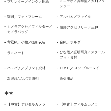
ミニラボ／昇華型／大判プリ
プリンター／インク／用紙
ンター
額縁／フォトフレーム
アルバム／ファイル
カメラアクセ／フィルター／
撮影アクセサリー／三脚
カメラバッグ
背景紙／小物／撮影衣装
台紙／ホルダー
ひな段／証明写真／スクール
ラミネート
フォト資材
ハメパチ／プリント資材
ＤＶＤ／CD／ブルーレイ
双眼鏡/ゴルフ距離計
販促用品
中古
【中古】デジタルカメラ
【中古】フィルムカメラ