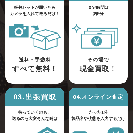
梱包セットが届いたら
査定時間は
カメラを入れて送るだけ！
約5分
送料・手数料
その場で
すべて無料！
現金買取！
03.出張買取
04.オンライン査定
持っていくのも、
たった1分
送るのも大変そんな時は
製品名や状態を入力するだけ