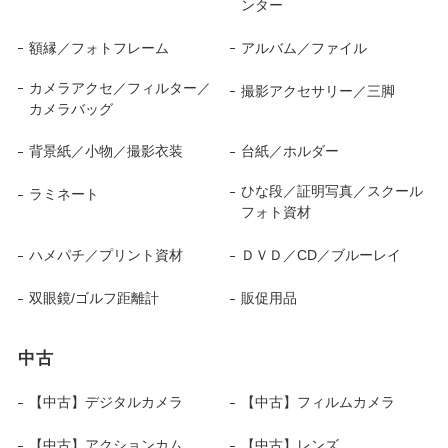
ンター
額縁／フォトフレーム
アルバム／ファイル
カメラアクセ／フィルター／
撮影アクセサリー／三脚
カメラバッグ
背景紙／小物／撮影衣装
台紙／ホルダー
ひな段／証明写真／スクール
ラミネート
フォト資材
ハメパチ／プリント資材
ＤＶＤ／CD／ブルーレイ
双眼鏡/ゴルフ距離計
販促用品
中古
【中古】デジタルカメラ
【中古】フィルムカメラ
【中古】アクションカム
【中古】レンズ