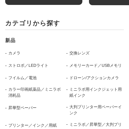
カテゴリから探す
新品
カメラ
交換レンズ
ストロボ／LEDライト
メモリーカード／USBメモリ
フイルム／電池
ドローン/アクションカメラ
カラー印画紙薬品／ミニラボ
ミニラボ用インクジェット用
消耗品
紙インク
大判プリンター用ペーパーイ
昇華型ペーパー
ンク
ミニラボ／昇華型／大判プリ
プリンター／インク／用紙