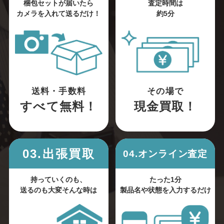
梱包セットが届いたら
査定時間は
カメラを入れて送るだけ！
約5分
送料・手数料
その場で
すべて無料！
現金買取！
03.出張買取
04.オンライン査定
持っていくのも、
たった1分
送るのも大変そんな時は
製品名や状態を入力するだけ