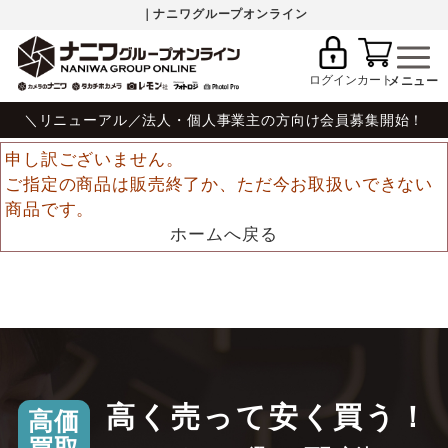
｜ナニワグループオンライン
ログイン
カート
＼リニューアル／法人・個人事業主の方向け会員募集開始！
申し訳ございません。
ご指定の商品は販売終了か、ただ今お取扱いできない
商品です。
ホームへ戻る
高く売って安く買う！
高価