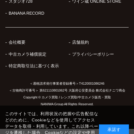
スタジオ728
ワイン蔵 ONLINE STORE
BANANA RECORD
会社概要
店舗規約
中古カメラ補償規定
プライバシーポリシー
特定商取引法に基づく表示
＜適格請求発行事業者登録番号＞T4120001086246
＜古物商許可番号＞ 第621110801062号 大阪府公安委員会 株式会社ナニワ商会
Copyright © カメラ買取 / レンズ買取/中古カメラ販売・買取
NANIWA Group All Rights Reserved.
このサイトでは、利用状況の把握や広告配信な
どのために、Cookieなどを使用してアクセス
データを取得・利用しています。これ以降ペー
承諾す
ジを遷移した場合、Cookieなどの設定や使用