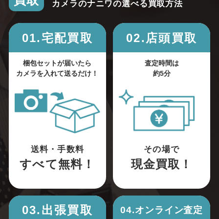
買取
カメラのナニワの選べる買取方法
01.宅配買取
02.店頭買取
梱包セットが届いたら
査定時間は
カメラを入れて送るだけ！
約5分
送料・手数料
その場で
すべて無料！
現金買取！
03.出張買取
04.オンライン査定