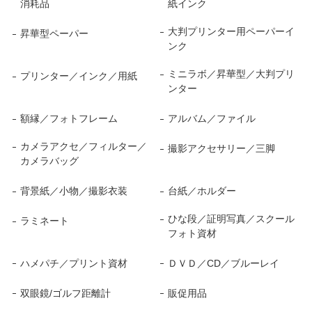
消耗品
紙インク
大判プリンター用ペーパーイ
昇華型ペーパー
ンク
ミニラボ／昇華型／大判プリ
プリンター／インク／用紙
ンター
額縁／フォトフレーム
アルバム／ファイル
カメラアクセ／フィルター／
撮影アクセサリー／三脚
カメラバッグ
背景紙／小物／撮影衣装
台紙／ホルダー
ひな段／証明写真／スクール
ラミネート
フォト資材
ハメパチ／プリント資材
ＤＶＤ／CD／ブルーレイ
双眼鏡/ゴルフ距離計
販促用品