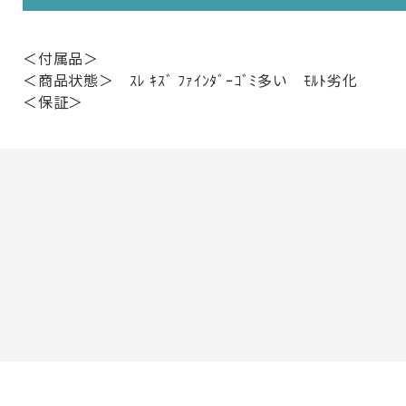
＜付属品＞
＜商品状態＞ ｽﾚ ｷｽﾞ ﾌｧｲﾝﾀﾞｰｺﾞﾐ多い ﾓﾙﾄ劣化
＜保証＞