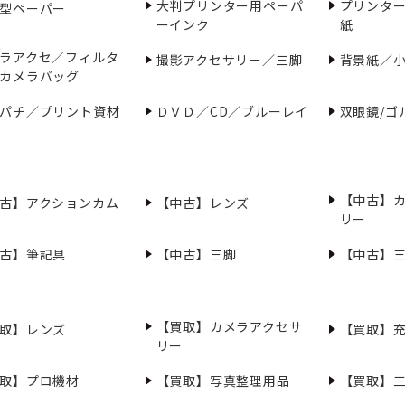
大判プリンター用ペーパ
プリンタ
型ペーパー
ーインク
紙
ラアクセ／フィルタ
撮影アクセサリー／三脚
背景紙／
カメラバッグ
パチ／プリント資材
ＤＶＤ／CD／ブルーレイ
双眼鏡/ゴ
【中古】
古】アクションカム
【中古】レンズ
リー
古】筆記具
【中古】三脚
【中古】
【買取】カメラアクセサ
取】レンズ
【買取】
リー
取】プロ機材
【買取】写真整理用品
【買取】