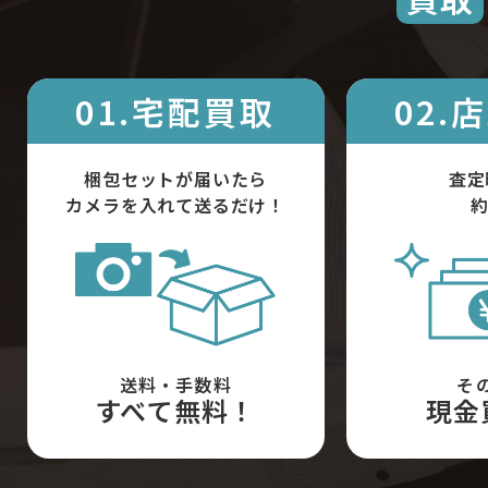
01.宅配買取
02.
梱包セットが届いたら
査定
カメラを入れて送るだけ！
約
送料・手数料
そ
すべて無料！
現金