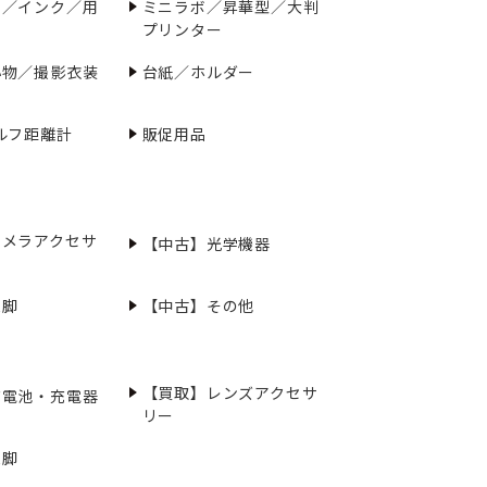
ー／インク／用
ミニラボ／昇華型／大判
プリンター
小物／撮影衣装
台紙／ホルダー
ルフ距離計
販促用品
カメラアクセサ
【中古】光学機器
三脚
【中古】その他
【買取】レンズアクセサ
充電池・充電器
リー
三脚