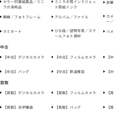
カラー印画紙薬品／ミニ
ミニラボ用インクジェッ
昇華
ラボ消耗品
ト用紙インク
カメ
額縁／フォトフレーム
アルバム／ファイル
ー／
ひな段／証明写真／スク
ラミネート
ハメ
ールフォト資材
中古
【中古】デジタルカメラ
【中古】フィルムカメラ
【中
【中古】バッグ
【中古】鉄道模型
【中
買取
【買取】デジタルカメラ
【買取】フィルムカメラ
【買
【買取】光学機器
【買取】バッグ
【買