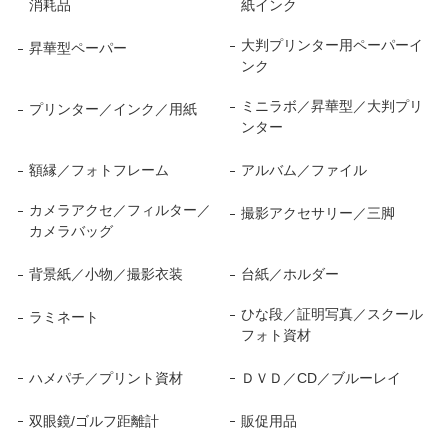
消耗品
紙インク
大判プリンター用ペーパーイ
昇華型ペーパー
ンク
ミニラボ／昇華型／大判プリ
プリンター／インク／用紙
ンター
額縁／フォトフレーム
アルバム／ファイル
カメラアクセ／フィルター／
撮影アクセサリー／三脚
カメラバッグ
背景紙／小物／撮影衣装
台紙／ホルダー
ひな段／証明写真／スクール
ラミネート
フォト資材
ハメパチ／プリント資材
ＤＶＤ／CD／ブルーレイ
双眼鏡/ゴルフ距離計
販促用品