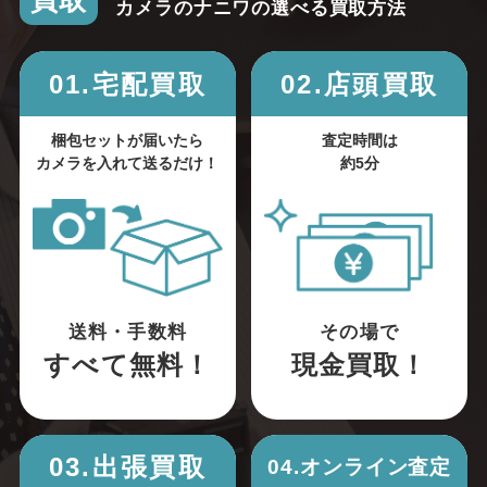
買取
カメラのナニワの選べる買取方法
01.宅配買取
02.店頭買取
梱包セットが届いたら
査定時間は
カメラを入れて送るだけ！
約5分
送料・手数料
その場で
すべて無料！
現金買取！
03.出張買取
04.オンライン査定