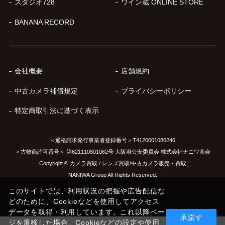
スタジオ728
ワイン蔵 ONLINE STORE
BANANA RECORD
会社概要
店舗規約
中古カメラ補償規定
プライバシーポリシー
特定商取引法に基づく表示
＜適格請求発行事業者登録番号＞T4120001086246
＜古物商許可番号＞ 第621110801062号 大阪府公安委員会 株式会社ナニワ商会
Copyright © カメラ買取 / レンズ買取/中古カメラ販売・買取
NANIWA Group All Rights Reserved.
このサイトでは、利用状況の把握や広告配信な
どのために、Cookieなどを使用してアクセス
データを取得・利用しています。これ以降ペー
承諾す
ジを遷移した場合、Cookieなどの設定や使用