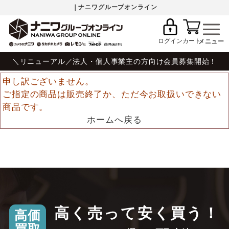
｜ナニワグループオンライン
ログイン
カート
＼リニューアル／法人・個人事業主の方向け会員募集開始！
申し訳ございません。
ご指定の商品は販売終了か、ただ今お取扱いできない
商品です。
ホームへ戻る
高く売って安く買う！
高価