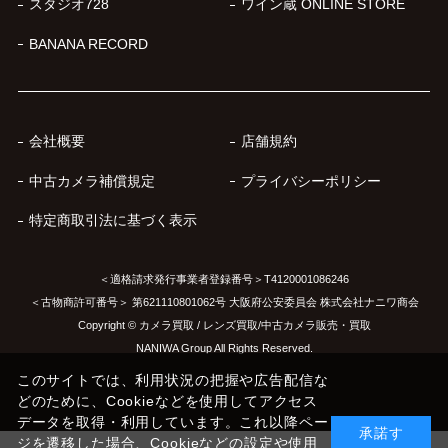
スタジオ728
ワイン蔵 ONLINE STORE
BANANA RECORD
会社概要
店舗規約
中古カメラ補償規定
プライバシーポリシー
特定商取引法に基づく表示
＜適格請求発行事業者登録番号＞T4120001086246
＜古物商許可番号＞ 第621110801062号 大阪府公安委員会 株式会社ナニワ商会
Copyright © カメラ買取 / レンズ買取/中古カメラ販売・買取
NANIWA Group All Rights Reserved.
このサイトでは、利用状況の把握や広告配信な
どのために、Cookieなどを使用してアクセス
データを取得・利用しています。これ以降ペー
承諾す
ジを遷移した場合、Cookieなどの設定や使用