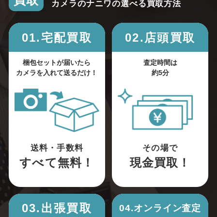
買取
カメラのナニワの選べる買取方法
01.宅配買取
02.店頭買取
梱包セットが届いたら
査定時間は
カメラを入れて送るだけ！
約5分
送料・手数料
その場で
すべて無料！
現金買取！
03.出張買取
04.オンライン査定