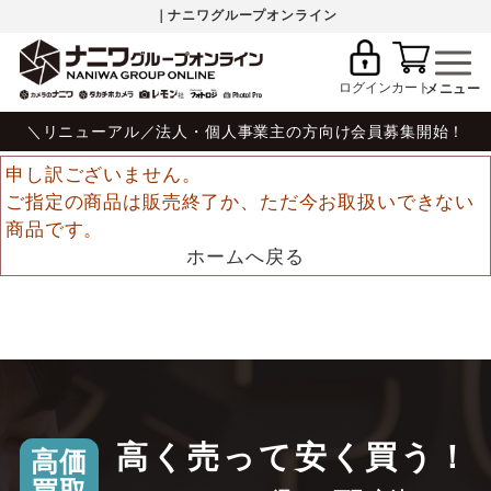
｜ナニワグループオンライン
ログイン
カート
＼リニューアル／法人・個人事業主の方向け会員募集開始！
申し訳ございません。
ご指定の商品は販売終了か、ただ今お取扱いできない
商品です。
ホームへ戻る
高く売って安く買う！
高価