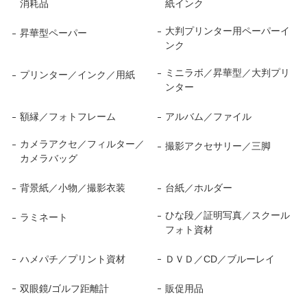
消耗品
紙インク
大判プリンター用ペーパーイ
昇華型ペーパー
ンク
ミニラボ／昇華型／大判プリ
プリンター／インク／用紙
ンター
額縁／フォトフレーム
アルバム／ファイル
カメラアクセ／フィルター／
撮影アクセサリー／三脚
カメラバッグ
背景紙／小物／撮影衣装
台紙／ホルダー
ひな段／証明写真／スクール
ラミネート
フォト資材
ハメパチ／プリント資材
ＤＶＤ／CD／ブルーレイ
双眼鏡/ゴルフ距離計
販促用品