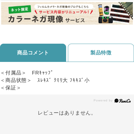
商品コメント
製品特徴
＜付属品＞ FRｷｬｯﾌﾟ
＜商品状態＞ ｽﾚｷｽﾞ ｸﾓﾘ大 ﾌｷｷｽﾞ小
＜保証＞
レビューはありません。