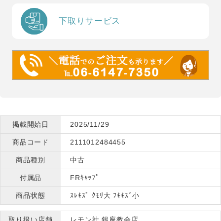
下取りサービス
掲載開始日
2025/11/29
商品コード
2111012484455
商品種別
中古
付属品
FRｷｬｯﾌﾟ
商品状態
ｽﾚｷｽﾞ ｸﾓﾘ大 ﾌｷｷｽﾞ小
取り扱い店舗
レモン社 銀座教会店