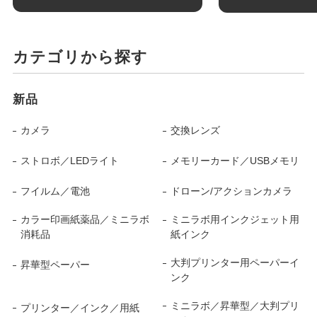
カテゴリから探す
新品
カメラ
交換レンズ
ストロボ／LEDライト
メモリーカード／USBメモリ
フイルム／電池
ドローン/アクションカメラ
カラー印画紙薬品／ミニラボ
ミニラボ用インクジェット用
消耗品
紙インク
大判プリンター用ペーパーイ
昇華型ペーパー
ンク
ミニラボ／昇華型／大判プリ
プリンター／インク／用紙