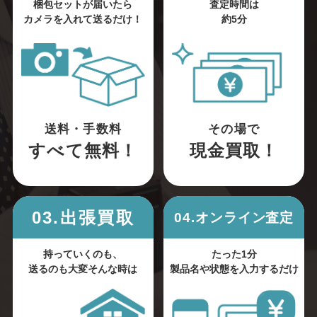
梱包セットが届いたら
査定時間は
カメラを入れて送るだけ！
約5分
送料・手数料
その場で
すべて無料！
現金買取！
03.出張買取
04.オンライン査定
持っていくのも、
たった1分
送るのも大変そんな時は
製品名や状態を入力するだけ