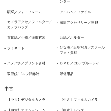
ンター
額縁／フォトフレーム
アルバム／ファイル
カメラアクセ／フィルター／
撮影アクセサリー／三脚
カメラバッグ
背景紙／小物／撮影衣装
台紙／ホルダー
ひな段／証明写真／スクール
ラミネート
フォト資材
ハメパチ／プリント資材
ＤＶＤ／CD／ブルーレイ
双眼鏡/ゴルフ距離計
販促用品
中古
【中古】デジタルカメラ
【中古】フィルムカメラ
【中古】アクションカム
【中古】レンズ