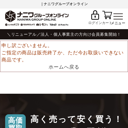
｜ナニワグループオンライン
ログイン
カート
＼リニューアル／法人・個人事業主の方向け会員募集開始！
申し訳ございません。
ご指定の商品は販売終了か、ただ今お取扱いできない
商品です。
ホームへ戻る
高く売って安く買う！
高価