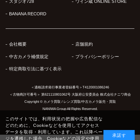
スタジオ728
ワイン蔵 ONLINE STORE
BANANA RECORD
会社概要
店舗規約
中古カメラ補償規定
プライバシーポリシー
特定商取引法に基づく表示
＜適格請求発行事業者登録番号＞T4120001086246
＜古物商許可番号＞ 第621110801062号 大阪府公安委員会 株式会社ナニワ商会
Copyright © カメラ買取 / レンズ買取/中古カメラ販売・買取
NANIWA Group All Rights Reserved.
このサイトでは、利用状況の把握や広告配信な
どのために、Cookieなどを使用してアクセス
データを取得・利用しています。これ以降ペー
承諾す
ジを遷移した場合、Cookieなどの設定や使用