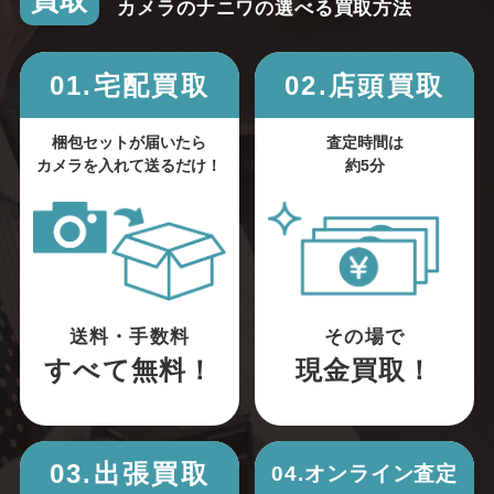
買取
カメラのナニワの選べる買取方法
01.宅配買取
02.店頭買取
梱包セットが届いたら
査定時間は
カメラを入れて送るだけ！
約5分
送料・手数料
その場で
すべて無料！
現金買取！
03.出張買取
04.オンライン査定