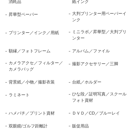
消耗品
紙インク
大判プリンター用ペーパーイ
昇華型ペーパー
ンク
ミニラボ／昇華型／大判プリ
プリンター／インク／用紙
ンター
額縁／フォトフレーム
アルバム／ファイル
カメラアクセ／フィルター／
撮影アクセサリー／三脚
カメラバッグ
背景紙／小物／撮影衣装
台紙／ホルダー
ひな段／証明写真／スクール
ラミネート
フォト資材
ハメパチ／プリント資材
ＤＶＤ／CD／ブルーレイ
双眼鏡/ゴルフ距離計
販促用品