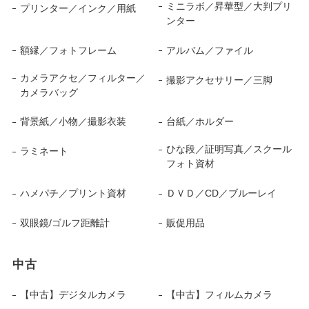
ミニラボ／昇華型／大判プリ
プリンター／インク／用紙
ンター
額縁／フォトフレーム
アルバム／ファイル
カメラアクセ／フィルター／
撮影アクセサリー／三脚
カメラバッグ
背景紙／小物／撮影衣装
台紙／ホルダー
ひな段／証明写真／スクール
ラミネート
フォト資材
ハメパチ／プリント資材
ＤＶＤ／CD／ブルーレイ
双眼鏡/ゴルフ距離計
販促用品
中古
【中古】デジタルカメラ
【中古】フィルムカメラ