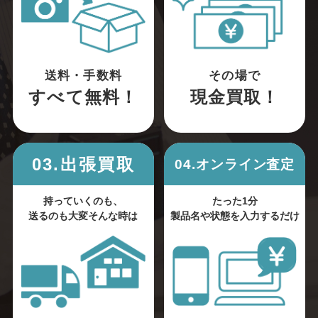
送料・手数料
その場で
すべて無料！
現金買取！
03.出張買取
04.オンライン査定
持っていくのも、
たった1分
送るのも大変そんな時は
製品名や状態を入力するだけ