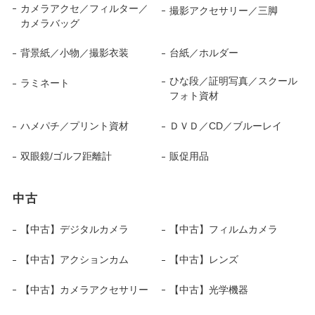
カメラアクセ／フィルター／
撮影アクセサリー／三脚
カメラバッグ
背景紙／小物／撮影衣装
台紙／ホルダー
ひな段／証明写真／スクール
ラミネート
フォト資材
ハメパチ／プリント資材
ＤＶＤ／CD／ブルーレイ
双眼鏡/ゴルフ距離計
販促用品
中古
【中古】デジタルカメラ
【中古】フィルムカメラ
【中古】アクションカム
【中古】レンズ
【中古】カメラアクセサリー
【中古】光学機器