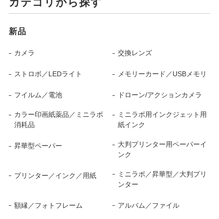
カテゴリから探す
新品
カメラ
交換レンズ
ストロボ／LEDライト
メモリーカード／USBメモリ
フイルム／電池
ドローン/アクションカメラ
カラー印画紙薬品／ミニラボ
ミニラボ用インクジェット用
消耗品
紙インク
大判プリンター用ペーパーイ
昇華型ペーパー
ンク
ミニラボ／昇華型／大判プリ
プリンター／インク／用紙
ンター
額縁／フォトフレーム
アルバム／ファイル