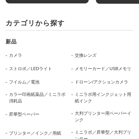
カテゴリから探す
新品
カメラ
交換レンズ
ストロボ／LEDライト
メモリーカード／USBメモリ
フイルム／電池
ドローン/アクションカメラ
カラー印画紙薬品／ミニラボ
ミニラボ用インクジェット用
消耗品
紙インク
大判プリンター用ペーパーイ
昇華型ペーパー
ンク
ミニラボ／昇華型／大判プリ
プリンター／インク／用紙
ンター