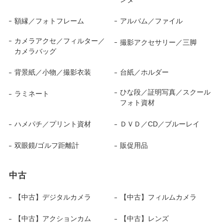
額縁／フォトフレーム
アルバム／ファイル
カメラアクセ／フィルター／
撮影アクセサリー／三脚
カメラバッグ
背景紙／小物／撮影衣装
台紙／ホルダー
ひな段／証明写真／スクール
ラミネート
フォト資材
ハメパチ／プリント資材
ＤＶＤ／CD／ブルーレイ
双眼鏡/ゴルフ距離計
販促用品
中古
【中古】デジタルカメラ
【中古】フィルムカメラ
【中古】アクションカム
【中古】レンズ