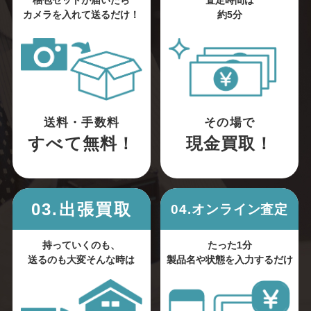
梱包セットが届いたら
査定時間は
カメラを入れて送るだけ！
約5分
送料・手数料
その場で
すべて無料！
現金買取！
03.出張買取
04.オンライン査定
持っていくのも、
たった1分
送るのも大変そんな時は
製品名や状態を入力するだけ